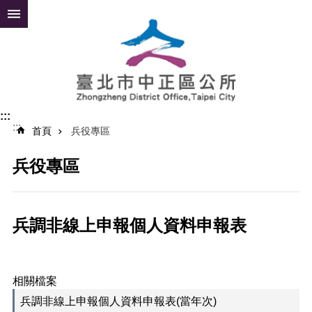
跳到主要內容區塊
進
階
搜
尋
:::
:::
公
首頁
兵役專區
告
資
兵役專區
訊
便
民
兵調非線上申報個人資料申報表
服
務
認
相關檔案
識
中
兵調非線上申報個人資料申報表(當年次)