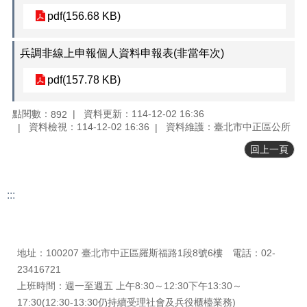
正
pdf(156.68 KB)
機
關
兵調非線上申報個人資料申報表(非當年次)
介
紹
pdf(157.78 KB)
鄰
里
點閱數：
資料更新：114-12-02 16:36
892
資
資料檢視：114-12-02 16:36
資料維護：臺北市中正區公所
訊
回上一頁
政
府
:::
資
訊
更新日期
115-08-06
公
瀏覽人次
893
開
地址：100207 臺北市中正區羅斯福路1段8號6樓 電話：02-
開
23416721
放
上班時間：週一至週五 上午8:30～12:30下午13:30～
資
17:30(12:30-13:30仍持續受理社會及兵役櫃檯業務)