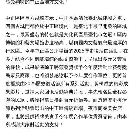
料
感受獨特的中正區地方文化！
專
區
中正區區長方越琦表示，中正區為清代臺北城建城之處，
防
四個古城門都位於中正區境內，是臺北市最早開發的區域
救
之一，最富盛名的特色就是文化資產居臺北市之冠！區內
災
博物館和藝文場館密度極高，堪稱國內文藝氣息最濃厚的
資
訊
行政區。今年中正區公所舉辦的2025歷史復活節活動，在
(Disaster
多方結合不同機關場館的藝文資源下，呈現出多元又豐富
prevention
的樣貌，成果展演除了將頒發獎狀予今年度活動比賽得獎
and
response)
民眾及商家，也將頒發感謝狀予今年度合作單位，更將首
度播放由2025歷史復活節所有系列活動，剪輯成的精彩成
觀
光
果影片，邀請大家回憶活動經典片段，事先報名且全程參
休
與的民眾，將獲得當日攤商百元折價券。而透過歷史復活
閒
節系列活動票選出的中正區傳統市場、夜市商圈美食店
網
家，也將提供招牌美食予今年度合作單位貴賓品嘗，由本
網
所感謝大家對活動的支持！
相
連