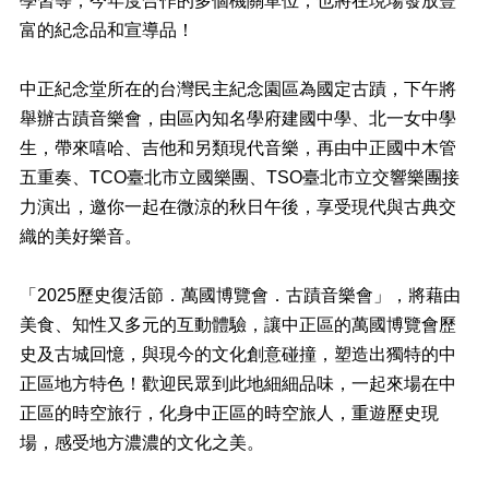
學習等；今年度合作的多個機關單位，也將在現場發放豐
富的紀念品和宣導品！
退
休
人
中正紀念堂所在的台灣民主紀念園區為國定古蹟，下午將
員
舉辦古蹟音樂會，由區內知名學府建國中學、北一女中學
專
區
生，帶來嘻哈、吉他和另類現代音樂，再由中正國中木管
五重奏、TCO臺北市立國樂團、TSO臺北市立交響樂團接
個
力演出，邀你一起在微涼的秋日午後，享受現代與古典交
人
資
織的美好樂音。
料
保
「2025歷史復活節．萬國博覽會．古蹟音樂會」，將藉由
護
美食、知性又多元的互動體驗，讓中正區的萬國博覽會歷
專
區
史及古城回憶，與現今的文化創意碰撞，塑造出獨特的中
正區地方特色！歡迎民眾到此地細細品味，一起來場在中
無
障
正區的時空旅行，化身中正區的時空旅人，重遊歷史現
礙
場，感受地方濃濃的文化之美。
專
區