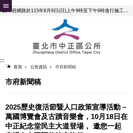
跳到主要內容區塊
因本府網路於115年8月9日(日)上午9時至下午6時進行施工，屆時可能有網路瞬斷之情形，若有網站或服務卡住情形，請重新連線即可排除，造成不便，敬請見諒。
進
階
搜
尋
公
:::
告
:::
首頁
公告資訊
市府新聞稿
資
訊
市府新聞稿
便
民
服
務
2025歷史復活節暨人口政策宣導活動－
萬國博覽會及古蹟音樂會，10月18日在
認
識
中正紀念堂民主大道登場， 邀您一起
中