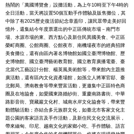
熱鬧的「萬國博覽會」設攤活動，為上午10時至下午4時的
檔
全日活動，當天將設置50個互動手作體驗及販售攤位，其
案
中除了有2025歷史復活節紀念章蓋印，讓民眾帶走美好回
下
載
憶外，還集結今年度票選出的中正區傳統市場－南門市
場、水源市場的東、西方點心及新住民異國美食、中正區
申
榮町商圈、公館商圈、公館夜市、南機場夜市的經典招牌
請
案
美食攤位，還有由區內著名博物館如國立臺灣博物館、歷
件
史博物館、國立臺灣藝術教育館、國立教育廣播電臺、臺
北當代工藝設計分館、楊英風美術館等，帶來館內主題推
反
映
廣活動，還有區內文化資產場館，如孫立人將軍官邸、臺
管
北郵局、濟南教會等帶來豐富活動，更邀集中正區特色商
道
圈及在地協會，如愛國東路婚紗街、重慶南路書街、中華
統
路影音街、寶藏巖文化村、城南水岸文化協會等，帶來豐
計
動體驗活動；亦結合多元族群文化，如臺北市客家文化主
資
題公園的客家語言及手作活動，及新住民文化交流展示，
料
專
帶來緬甸、印尼、越南文化的家鄉小吃、手作體驗、語言
區