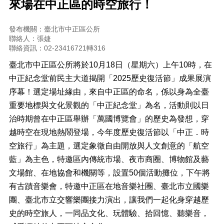
來場在中正區的時空旅行！
正
機
發布機關：臺北市中正區公所
關
聯絡人：張婕
介
聯絡資訊：02-23416721轉316
紹
臺北市中正區公所將於10月18日（星期六）上午10時，在
鄰
中正紀念堂前民主大道揭開「2025歷史復活節」成果展演
里
序幕！選定場址緣由，來自中正區的命名，係以身為全臺
資
訊
重要地標與文化景觀的「中正紀念堂」為名，活動則以日
治時期曾在中正區舉辦「萬國博覽會」的歷史為發想，穿
政
越時空在現地熱鬧登場，今年度歷史復活節以「中正．時
府
資
空旅行」為主題，選定象徵自由開放與人文創意的「航空
訊
藍」為主色，特邀區內傳統市場、夜市商圈、博物館及藝
公
文場館、在地協會和機關等，設置50個活動攤位，下午將
開
有古蹟音樂會，特邀中正區在地音樂社團、臺北市立國樂
開
團、臺北市立交響樂團接力演出，讓我們一起化身穿越歷
放
史的時空旅人，一同品文化、玩體驗、拾回憶、聽樂音，
資