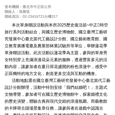
正
發布機關：臺北市中正區公所
機
聯絡人：張雅筑
關
聯絡資訊：02-23416721分機317
介
本次單身聯誼活動與本所2025歷史復活節~中正時空
紹
旅行系列活動結合，與國立歷史博物館、國立臺灣工藝研
鄰
究發展中心臺北當代工藝設計分館、國立藝術教育館、國
里
立教育廣播電臺及農業部林業試驗所等單位，舉辦蓮花季
資
單身聯誼活動。此次活動以蓮花季為主題，參與的單身男
訊
女特別穿上充滿浪漫花朵元素的服飾，透過豐富多元的活
政
動內容，讓參加者在夏日荷花盛開的粉色浪漫中，感受中
府
正區獨特的地方文化，創造更多交流與互動的機會。
資
訊
活動地點選在國立臺灣工藝研究發展中心臺北當代工藝
公
設計分館辦理，活動中特別安排「我們結婚吧！」主題式
開
文物導覽，參加者可在國立歷史博物館中，探索婚禮文化
開
的歷史演變，體驗古典與現代交錯的浪漫氛圍。而藝教館
放
的卡牌尋古蹟場景集章任務，讓參與者在遊戲中認識古
資