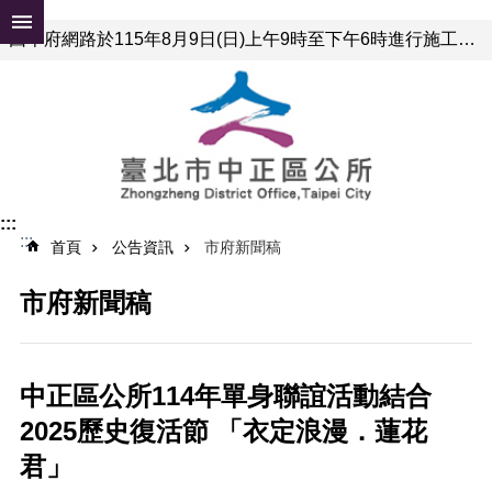
跳到主要內容區塊
因本府網路於115年8月9日(日)上午9時至下午6時進行施工，屆時可能有網路瞬斷之情形，若有網站或服務卡住情形，請重新連線即可排除，造成不便，敬請見諒。
進
階
搜
尋
公
:::
告
:::
首頁
公告資訊
市府新聞稿
資
訊
市府新聞稿
便
民
服
務
中正區公所114年單身聯誼活動結合
2025歷史復活節 「衣定浪漫．蓮花
認
識
君」
中