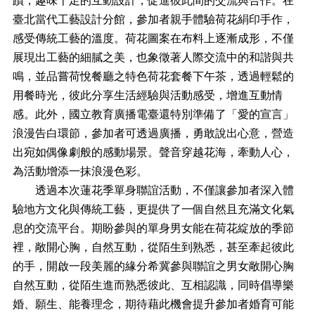
蹟，趣味十足的互動設計，促進彼此間的交流與合作。在
料
專
臺北當代工藝設計分館，參加者親手體驗荷花絹印手作，
區
感受傳統工藝的溫度。荷花圖案在布料上逐漸成形，不僅
展現出工藝的細膩之美，也象徵著人際交流中的和諧與共
防
救
鳴，並品嘗荷悅餐廳之特色荷花套餐下午茶，透過輕鬆的
災
用餐時光，彼此分享生活經驗與活動感受，增進互動情
資
感。此外，國立教育廣播電臺還特別準備了「愛的宣言」
訊
(Disaster
浪漫告白環節，參加者可透過廣播，勇敢說出心意，營造
prevention
出宛如偶像劇般的感動場景。聲音穿越花海，牽動人心，
and
response)
為活動增添一抹浪漫色彩。
透過本次蓮花季單身聯誼活動，不僅讓參加者深入體
觀
驗地方文化與傳統工藝，更提供了一個自然且充滿文化氣
光
休
息的交流平台。期盼參與的單身男女能在荷花綻放的季節
閒
裡，敞開心胸，自然互動，從陌生到熟悉，甚至牽起彼此
網
的手，開啟一段美麗的緣分希冀參與聯誼之男女敞開心胸
網
自然互動，從陌生進而熟悉彼此、互相認識，同時倡導樂
相
婚、願生、能養理念，期待藉此機會提升參加者婚育可能
連