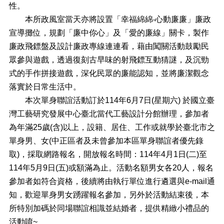
性。
檔
本所政風室當天亦將設置「幸福綿綿‧心動廉廉」廉政
案
宣導攤位，規劃「廉中你心」及「愛的廉線」關卡，製作
下
廉政飛鏢盤及設計廉政專線連連看，藉由闖關活動鼓勵民
載
眾參與遊戲，透過復刻古早味的射飛鏢互動猜謎，及沉勁
申
式的手作拼接遊戲，深化民眾的廉能認知，並將廉潔觀念
請
落實於日常生活中。
案
件
本次單身聯誼活動訂於114年6月7日(星期六) 於國立臺
灣工藝研究發展中心臺北當代工藝設計分館辦理，參加者
反
映
為年滿25歲(含)以上，設籍、居住、工作或就學於臺北市之
管
單身男、女(中正區者及未曾參加本區單身聯誼者優先錄
道
取)，採取網路報名，開放報名時間：114年4月1日(二)至
統
114年5月9日(五)或額滿為止。活動名額男女各20人，報名
計
參加者如符合資格，後續將由執行單位進行遴選與e-mail通
資
知，歡迎單身男女踴躍報名參加，另外於活動結束後，本
料
所特別加碼於同場聯誼相識並結婚者，提供精緻小禮品的
專
區
活動唷~