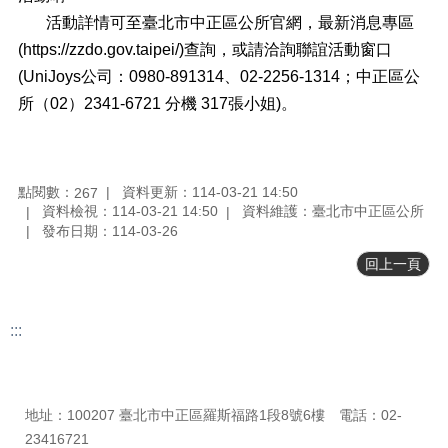
活動詳情可至臺北市中正區公所官網，最新消息專區
退
(https://zzdo.gov.taipei/)查詢，或請洽詢聯誼活動窗口
休
人
(UniJoys公司：0980-891314、02-2256-1314；中正區公
員
所（02）2341-6721 分機 317張小姐)。
專
區
個
點閱數：
資料更新：114-03-21 14:50
人
267
資料檢視：114-03-21 14:50
資料維護：臺北市中正區公所
資
發布日期：114-03-26
料
保
回上一頁
護
專
區
:::
無
更新日期
115-08-09
障
瀏覽人次
267
礙
地址：100207 臺北市中正區羅斯福路1段8號6樓 電話：02-
專
23416721
區