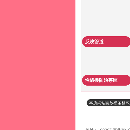
反映管道
性騷擾防治專區
本所網站開放檔案格式
更新日期
115-08-07
瀏覽人次
147
地址：100207 臺北市中