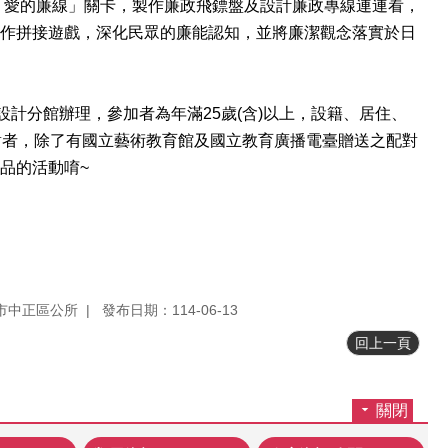
「愛的廉線」關卡，製作廉政飛鏢盤及設計廉政專線連連看，
作拼接遊戲，深化民眾的廉能認知，並將廉潔觀念落實於日
藝設計分館辦理，參加者為年滿25歲(含)以上，設籍、居住、
對者，除了有國立藝術教育館及國立教育廣播電臺贈送之配對
品的活動唷~
市中正區公所
發布日期：114-06-13
回上一頁
關閉