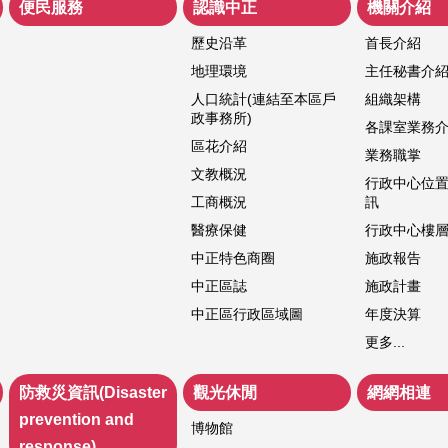
便民服務
認識中正
機關介紹
歷史沿革
首長介紹
地理環境
主任秘書介
人口統計(連結至本區戶
組織架構
政事務所)
各課室業務
區花介紹
業務職掌
文教概況
行政中心位
工商概況
訊
醫療保健
行政中心樓
中正特色商圈
施政報告
中正區誌
施政計畫
中正區行政區域圖
年度決算
更多...
防救災資訊(Disaster
觀光休閒
網網相連
prevention and
博物館
response)