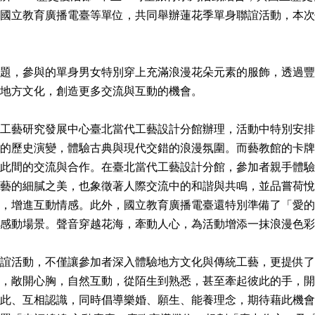
國立教育廣播電臺等單位，共同舉辦蓮花季單身聯誼活動，本次
題，參與的單身男女特別穿上充滿浪漫花朵元素的服飾，透過豐
地方文化，創造更多交流與互動的機會。
工藝研究發展中心臺北當代工藝設計分館辦理，活動中特別安排
的歷史演變，體驗古典與現代交錯的浪漫氛圍。而藝教館的卡牌
此間的交流與合作。在臺北當代工藝設計分館，參加者親手體驗
藝的細膩之美，也象徵著人際交流中的和諧與共鳴，並品嘗荷悅
，增進互動情感。此外，國立教育廣播電臺還特別準備了「愛的
感動場景。聲音穿越花海，牽動人心，為活動增添一抹浪漫色彩
誼活動，不僅讓參加者深入體驗地方文化與傳統工藝，更提供了
，敞開心胸，自然互動，從陌生到熟悉，甚至牽起彼此的手，開
此、互相認識，同時倡導樂婚、願生、能養理念，期待藉此機會