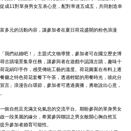
促成11對單身男女互表心意，配對率達五成五，共同創造幸
富多元的活動內容，讓參加者在夏日荷花盛開的粉色浪漫
「我們結婚吧！」主題式文物導覽，參加者可在國立歷史博
尋古蹟場景集章任務，讓參與者在遊戲中認識古蹟，趣味十
荷花絹印手作，感受傳統工藝的溫度。荷花圖案在布料上逐
餐廳之特色荷花套餐下午茶，透過輕鬆的用餐時光，彼此分
宣言」浪漫告白環節，參加者可透過廣播，勇敢說出心意，
。
一個自然且充滿文化氣息的交流平台。期盼參與的單身男女
啟一段美麗的緣分，希冀參與聯誼之男女敞開心胸自然互
提升參加者婚育可能性。