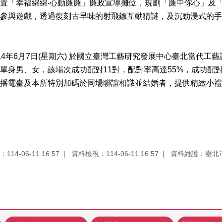
置「幸福綿綿‧心動廉廉」廉政宣導攤位，規劃「廉中你心」及
參與遊戲，透過復刻古早味的射飛鏢互動猜謎，及沉勁浸式的手
4年6月7日(星期六) 於國立臺灣工藝研究發展中心臺北當代工
單身男、女，該場次成功配對11對，配對率高達55%，成功配
播電臺及本所特別加碼於同場聯誼相識並結婚者，提供精緻小禮
14-06-11 16:57
資料檢視：114-06-11 16:57
資料維護：臺北