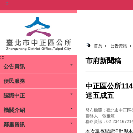
:::
跳到主要內容區塊
:::
首頁
公告資訊
:::
市府新聞稿
公告資訊
便民服務
中正區公所11
達五成五
認識中正
機關介紹
發布機關：臺北市中正區
聯絡人：張雅筑
聯絡資訊：02-23416721
鄰里資訊
本次單身聯誼活動與本