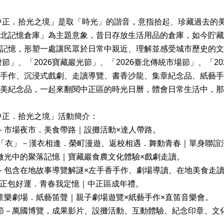
～中正．拾光之境」是取「時光」的諧音，意指拾起、珍藏過去的
北記憶倉庫」為主題意象，昔日存放生活用品的倉庫，如今貯藏
記憶，形塑一處讓民眾於日常中親近、理解並感受城市歷史的文
燈節」、「2026寶藏巖光節」、「2026臺北傳統市場節」、「2
手作、沉浸式戲劇、走讀導覽、書香沙龍、集章紀念品、紙藝手
美紀念品，一起來翻閱中正區的時光日曆，體會日常生活中，那
～中正．拾光之境」活動簡介：
」－市場夜市．美食帶路｜設攤活動×達人帶路。
9日「衣」－漢衣相逢．榮町漫遊、返校相遇．舞動青春｜單身聯誼
－微光中的聚落記憶｜寶藏巖食農文化體驗×戲劇走讀。
」－包含在地故事導覽解謎×左手香手作、劇場導讀、在地美食走讀
中正包好運．青春我定憶｜中正區成年禮。
－童樂劇場．紙藝笛聲｜親子劇場遊覽×紙藝手作×直笛音樂會。
活節－萬國博覽，成果影片、設攤活動、互動體驗、紀念印章、文