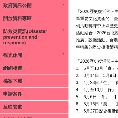
政府資訊公開
「2026歷史復活節
開放資料專區
區重要文化資產的「臺
列活動轉譯中正區歷史
防救災資訊(Disaster
活動結合「2026台北
prevention and
推廣、設攤活動、食農
response)
年特製的歷史復活節精
觀光休閒
「2026歷史復活節
網網相連
1.
5月至10月「食
2.
3月14日、5月
檔案下載
3.
4月23日「住」
4.
4月至10月「行
申請案件
5.
6月6日「育」－
6.
5月16日「樂」
反映管道
7.
6月27日歷史復