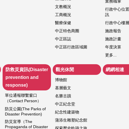
業務職掌
文教概況
行政中心位
工商概況
訊
醫療保健
行政中心樓
中正特色商圈
施政報告
中正區誌
施政計畫
中正區行政區域圖
年度決算
更多...
防救災資訊(Disaster
觀光休閒
網網相連
prevention and
博物館
response)
基層藝文
單位通報聯繫窗口
名勝古蹟
（Contact Person）
中正紀念堂
防災公園(The Parks of
紀念性建築物
Disaster Prevention)
蒲添生雕塑紀念館
防災宣導（The
Propaganda of Disaster
探索歷史軌跡之旅