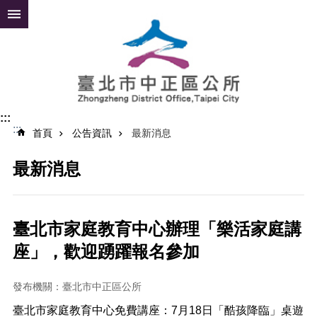
跳到主要內容區塊
進
階
搜
尋
:::
:::
公
首頁
公告資訊
最新消息
告
資
最新消息
訊
便
民
臺北市家庭教育中心辦理「樂活家庭講
服
座」，歡迎踴躍報名參加
務
認
發布機關：臺北市中正區公所
識
中
臺北市家庭教育中心免費講座：7月18日「酷孩降臨」桌遊