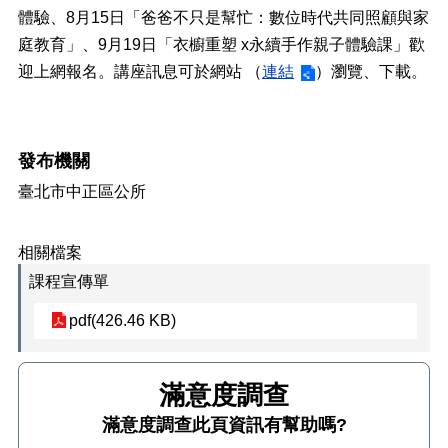
正
體驗、8月15日「爸爸不只是幫忙：數位時代共同照顧與家
機
庭教育」、9月19日「衣櫥重塑 x永續手作親子體驗課」歡
關
迎上網報名。講座訊息可於網站 （
連結
）瀏覽、下載。
介
紹
鄰
發布機關
里
資
臺北市中正區公所
訊
政
相關檔案
府
課程宣傳單
資
訊
pdf(426.46 KB)
公
開
開
放
滿意度調查
此頁資訊有幫助嗎?
資