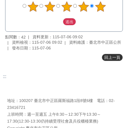
料
專
區
防
救
災
點閱數：
資料更新：115-07-06 09:02
42
資
資料檢視：115-07-06 09:02
資料維護：臺北市中正區公所
訊
發布日期：115-07-06
(Disaster
回上一頁
prevention
and
response)
:::
觀
光
更新日期
115-08-07
休
瀏覽人次
42
閒
地址：100207 臺北市中正區羅斯福路1段8號6樓 電話：02-
23416721
網
網
上班時間：週一至週五 上午8:30～12:30下午13:30～
相
17:30(12:30-13:30仍持續受理社會及兵役櫃檯業務)
連
Copyright 臺北市中正區公所