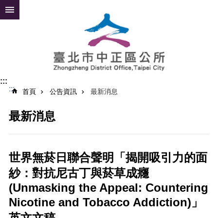
跳到主要內容區塊
進
階
搜
尋
:::
:::
公
首頁
公告資訊
最新消息
告
資
最新消息
訊
便
民
世界無菸日聯合聲明「揭開吸引力的面
服
紗：對抗尼古丁與菸草成癮
務
(Unmasking the Appeal: Countering
認
Nicotine and Tobacco Addiction)」
識
中
英文文稿