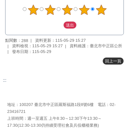
料
專
區
防
救
災
點閱數：
資料更新：115-05-29 15:27
288
資
資料檢視：115-05-29 15:27
資料維護：臺北市中正區公所
訊
發布日期：115-05-29
(Disaster
prevention
回上一頁
and
response)
觀
:::
光
更新日期
115-08-09
休
瀏覽人次
289
閒
地址：100207 臺北市中正區羅斯福路1段8號6樓 電話：02-
網
23416721
網
上班時間：週一至週五 上午8:30～12:30下午13:30～
相
17:30(12:30-13:30仍持續受理社會及兵役櫃檯業務)
連