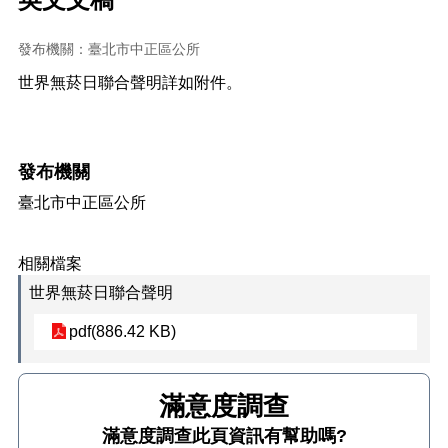
正
機
發布機關：臺北市中正區公所
關
世界無菸日聯合聲明詳如附件。
介
紹
鄰
里
發布機關
資
臺北市中正區公所
訊
政
相關檔案
府
資
世界無菸日聯合聲明
訊
公
pdf(886.42 KB)
開
開
放
資
滿意度調查
此頁資訊有幫助嗎?