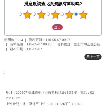
料
滿意度調查
此頁資訊有幫助嗎?
專
區
防
救
災
資
訊
點閱數：
資料更新：115-05-07 09:23
224
(Disaster
資料檢視：115-05-07 09:23
資料維護：臺北市中正區公所
prevention
發布日期：115-05-07
and
回上一頁
response)
觀
光
:::
休
更新日期
115-08-06
閒
瀏覽人次
224
網
地址：100207 臺北市中正區羅斯福路1段8號6樓 電話：02-
網
23416721
相
上班時間：週一至週五 上午8:30～12:30下午13:30～
連