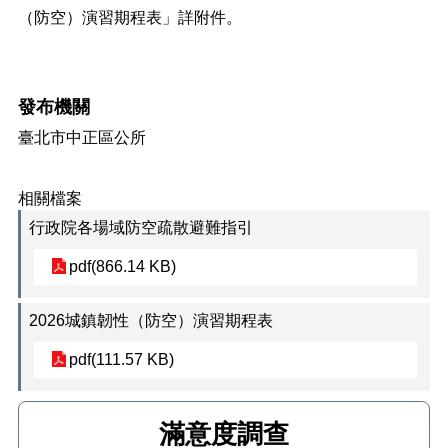
正
（防空）演習期程表」詳附件。
機
關
介
發布機關
紹
臺北市中正區公所
鄰
里
資
相關檔案
訊
行政院各場域防空疏散避難指引
政
府
pdf(866.14 KB)
資
訊
2026城鎮韌性（防空）演習期程表
公
開
pdf(111.57 KB)
開
放
資