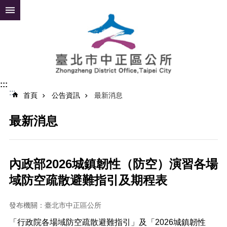
跳到主要內容區塊
進
階
搜
尋
:::
:::
公
首頁
公告資訊
最新消息
告
資
最新消息
訊
便
民
內政部2026城鎮韌性（防空）演習各場
服
域防空疏散避難指引及期程表
務
認
發布機關：臺北市中正區公所
識
中
「行政院各場域防空疏散避難指引」及「2026城鎮韌性