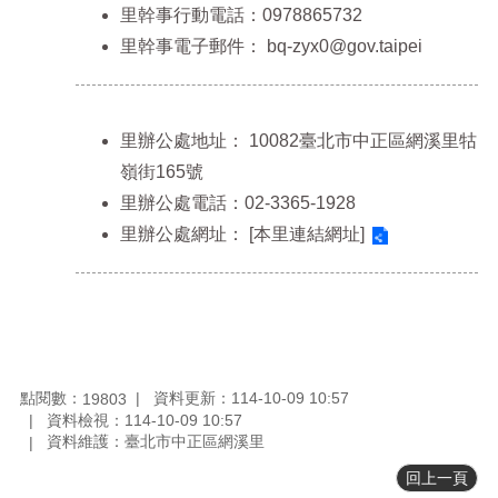
料
里幹事行動電話：0978865732
專
里幹事電子郵件：
bq-zyx0@gov.taipei
區
防
救
災
里辦公處地址：
10082臺北市中正區網溪里牯
資
嶺街165號
訊
里辦公處電話：02-3365-1928
(Disaster
prevention
里辦公處網址：
[本里連結網址]
and
response)
觀
光
休
閒
點閱數：
資料更新：114-10-09 10:57
19803
網
資料檢視：114-10-09 10:57
資料維護：臺北市中正區網溪里
網
相
回上一頁
連