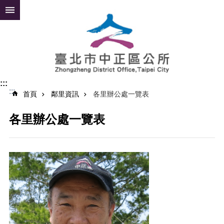
跳到主要內容區塊
進
階
搜
尋
:::
:::
公
首頁
鄰里資訊
各里辦公處一覽表
告
資
各里辦公處一覽表
訊
便
民
服
務
認
識
中