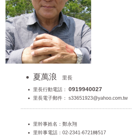
正
機
關
介
紹
鄰
里
資
訊
政
夏萬浪
里長
府
資
0919940027
里長行動電話：
訊
里長電子郵件：
s33651923@yahoo.com.tw
公
開
開
里幹事姓名：鄭永翔
放
資
里幹事電話：02-2341-6721轉517