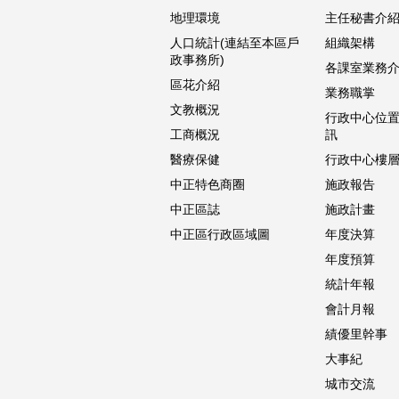
地理環境
主任秘書介
人口統計(連結至本區戶
組織架構
政事務所)
各課室業務
區花介紹
業務職掌
文教概況
行政中心位
工商概況
訊
醫療保健
行政中心樓
中正特色商圈
施政報告
中正區誌
施政計畫
中正區行政區域圖
年度決算
年度預算
統計年報
會計月報
績優里幹事
大事紀
城市交流