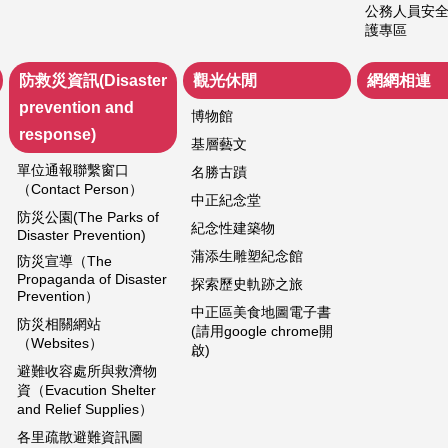
公務人員安
護專區
防救災資訊(Disaster
觀光休閒
網網相連
prevention and
博物館
response)
基層藝文
單位通報聯繫窗口
名勝古蹟
（Contact Person）
中正紀念堂
防災公園(The Parks of
紀念性建築物
Disaster Prevention)
蒲添生雕塑紀念館
防災宣導（The
Propaganda of Disaster
探索歷史軌跡之旅
Prevention）
中正區美食地圖電子書
防災相關網站
(請用google chrome開
（Websites）
啟)
避難收容處所與救濟物
資（Evacution Shelter
and Relief Supplies）
各里疏散避難資訊圖