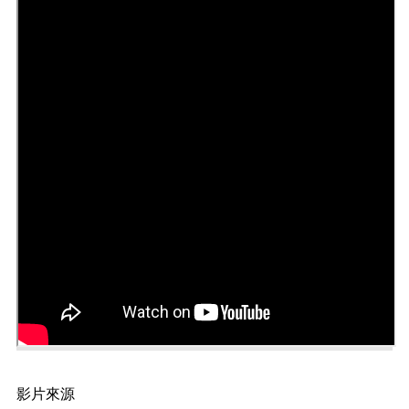
正
機
關
介
紹
鄰
里
資
訊
政
府
資
訊
公
開
開
放
資
影片來源