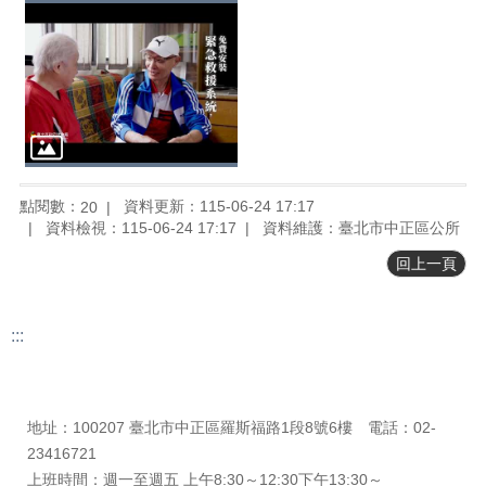
料
專
區
防
救
災
資
訊
(Disaster
點閱數：
資料更新：115-06-24 17:17
20
prevention
資料檢視：115-06-24 17:17
資料維護：臺北市中正區公所
and
response)
回上一頁
觀
光
:::
休
閒
更新日期
115-08-08
瀏覽人次
20
網
地址：100207 臺北市中正區羅斯福路1段8號6樓 電話：02-
網
23416721
相
連
上班時間：週一至週五 上午8:30～12:30下午13:30～