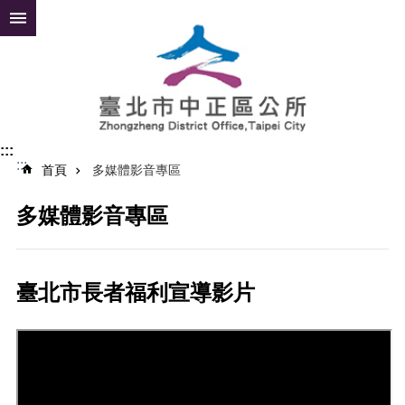
跳到主要內容區塊
進
階
搜
尋
:::
:::
公
首頁
多媒體影音專區
告
資
多媒體影音專區
訊
便
民
臺北市長者福利宣導影片
服
務
認
識
中