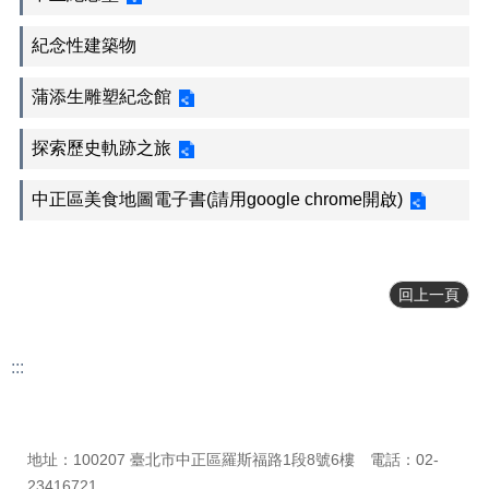
正
紀念性建築物
機
關
介
蒲添生雕塑紀念館
紹
探索歷史軌跡之旅
鄰
里
中正區美食地圖電子書(請用google chrome開啟)
資
訊
政
府
回上一頁
資
訊
公
:::
開
更新日期
115-08-07
開
瀏覽人次
2286
放
地址：100207 臺北市中正區羅斯福路1段8號6樓 電話：02-
資
23416721