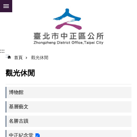
跳到主要內容區塊
進
階
搜
尋
:::
:::
公
首頁
觀光休閒
告
資
觀光休閒
訊
便
博物館
民
服
基層藝文
務
認
名勝古蹟
識
中
中正紀念堂