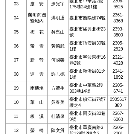
臺北市中華路2段
2306-
正
03
廈 安
涂光宇
175巷24號1樓
9525
機
榮町商圈
2361-
04
洪明通
臺北市衡陽號74號
關
暨城內
8368
介
臺北市紹興北街23
2393-
紹
05
梅 花
吳崑山
號
3800
臺北市詔安街30號
2305-
鄰
06
螢 雪
黃德武
1樓
2929
里
資
臺北市寧波東街16
2321-
07
新 營
何國榮
訊
巷2號
4028
臺北市臨沂街81之
2341-
政
08
連 雲
許志德
1號
1892
府
臺北市中華路2段
2305-
資
09
南機場
方荷生
303巷14號
6741
訊
公
臺北市鎮江街7號7
0909617
10
華 山
吳春美
開
樓之4
389
臺北市同安街30巷
2367-
開
11
板 溪
杜清泉
9號
6960
放
臺北市重慶南路3
2305-
資
12
螢 橋
陳文質
段128號2樓之3
2201