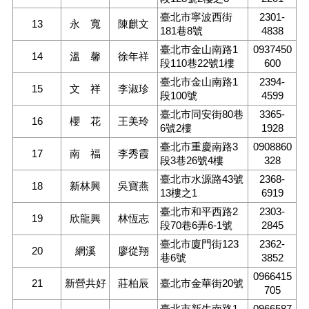
料
專
臺北市寧波西街
2301-
13
永 寬
陳麒文
181巷8號
4838
區
臺北市金山南路1
0937450
14
溫 馨
徐年祥
防
段110巷22號1樓
600
救
臺北市金山南路1
2394-
災
15
文 祥
李淑珍
段100號
4599
資
臺北市同安街80巷
3365-
訊
16
櫻 花
王美玲
6號2樓
1928
(Disaster
prevention
臺北市重慶南路3
0908860
17
南 福
李秀霞
and
段3巷26號4樓
328
response)
臺北市水源路43號
2368-
18
新林興
吳寶燕
觀
13樓之1
6919
光
臺北市和平西路2
2303-
19
欣龍興
林恆志
休
段70巷6弄6-1號
2845
閒
臺北市廈門街123
2362-
20
網溪
廖從翔
巷6號
3852
網
網
0966415
21
新營共好
莊柏辰
臺北市金華街20號
相
705
連
臺北市新生南路1
0966587