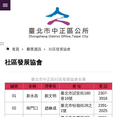
跳到主要內容區塊
進
階
搜
尋
:::
:::
公
首頁
鄰里資訊
社區發展協會
告
資
社區發展協會
訊
便
臺北市中正區社區發展協會名冊
民
編號
名稱
理事長
會 址
電 話
服
務
臺北市詔安街180
2307-
01
新永昌
顏文明
巷16號
3916
認
臺北市牯嶺街28之
2391-
識
02
南門口
趙鍊成
1號
2025
中