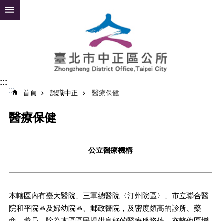
跳到主要內容區塊
進
階
搜
尋
:::
:::
公
首頁
認識中正
醫療保健
告
資
醫療保健
訊
便
公立醫療機構
民
服
務
認
本轄區內有臺大醫院、三軍總醫院〈汀州院區〉、市立聯合醫
識
院和平院區及婦幼院區、郵政醫院，及密度頗高的診所、藥
中
商、藥局，除為本區區民提供良好的醫療服務外，亦較他區增