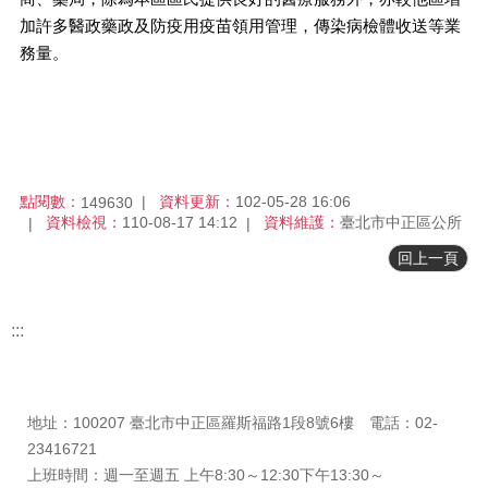
正
加許多醫政藥政及防疫用疫苗領用管理，傳染病檢體收送等業
機
務量。
關
介
紹
鄰
里
點閱數：
資料更新：
102-05-28 16:06
資
149630
資料檢視：
110-08-17 14:12
資料維護：
臺北市中正區公所
訊
回上一頁
政
府
資
:::
訊
公
更新日期
115-08-07
開
瀏覽人次
2952
開
地址：100207 臺北市中正區羅斯福路1段8號6樓 電話：02-
放
23416721
資
上班時間：週一至週五 上午8:30～12:30下午13:30～