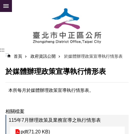
跳到主要內容區塊
進
階
搜
尋
:::
:::
公
首頁
政府資訊公開
於媒體辦理政策宣導執行情形表
告
資
於媒體辦理政策宣導執行情形表
訊
便
本所每月於媒體辦理政策宣導執行情形表。
民
服
務
相關檔案
認
115年7月辦理政策及業務宣導之執行情形表
識
中
pdf(71.20 KB)