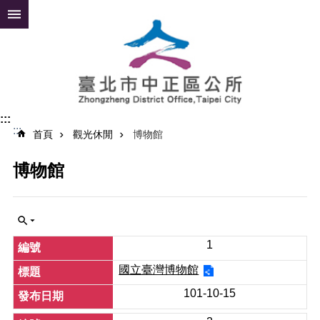
跳到主要內容區塊
進
階
搜
尋
:::
:::
公
首頁
觀光休閒
博物館
告
資
博物館
訊
便
民
服
1
務
國立臺灣博物館
認
101-10-15
識
中