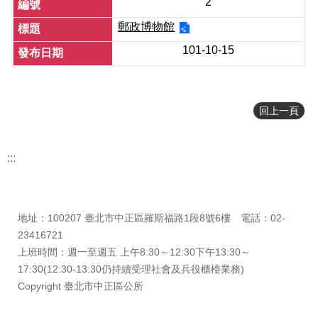
2
正
郵政博物館
機
關
101-10-15
介
紹
鄰
回上一頁
里
資
訊
:::
政
更新日期
115-08-08
府
瀏覽人次
1769
資
地址：100207 臺北市中正區羅斯福路1段8號6樓 電話：02-
訊
公
23416721
開
上班時間：週一至週五 上午8:30～12:30下午13:30～
17:30(12:30-13:30仍持續受理社會及兵役櫃檯業務)
開
Copyright 臺北市中正區公所
放
資