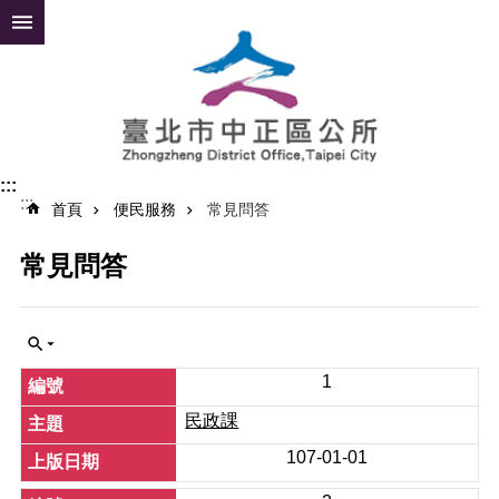
跳到主要內容區塊
進
階
搜
尋
:::
:::
公
首頁
便民服務
常見問答
告
資
常見問答
訊
便
民
服
1
務
民政課
認
107-01-01
識
中