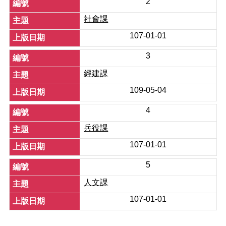
2
正
社會課
機
關
107-01-01
介
紹
3
鄰
經建課
里
109-05-04
資
訊
4
政
兵役課
府
107-01-01
資
訊
5
公
開
人文課
開
107-01-01
放
資