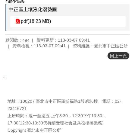
相關檔案
正
中正區土壤液化潛勢圖
機
關
pdf(18.23 MB)
介
紹
點閱數：
資料更新：113-03-07 09:41
494
鄰
資料檢視：113-03-07 09:41
資料維護：臺北市中正區公所
里
資
回上一頁
訊
政
:::
府
更新日期
115-08-10
資
瀏覽人次
494
訊
公
地址：100207 臺北市中正區羅斯福路1段8號6樓 電話：02-
開
23416721
上班時間：週一至週五 上午8:30～12:30下午13:30～
開
放
17:30(12:30-13:30仍持續受理社會及兵役櫃檯業務)
資
Copyright 臺北市中正區公所