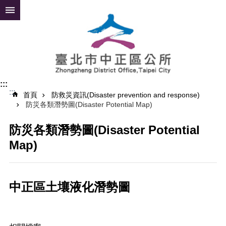
跳到主要內容區塊
進
階
搜
尋
:::
:::
公
首頁
防救災資訊(Disaster prevention and response)
防災各類潛勢圖(Disaster Potential Map)
告
資
訊
防災各類潛勢圖(Disaster Potential
Map)
便
民
服
務
中正區土壤液化潛勢圖
認
識
中