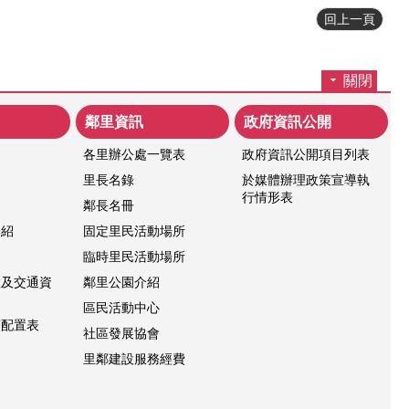
回上一頁
關閉
鄰里資訊
政府資訊公開
各里辦公處一覽表
政府資訊公開項目列表
紹
里長名錄
於媒體辦理政策宣導執
行情形表
鄰長名冊
介紹
固定里民活動場所
臨時里民活動場所
置及交通資
鄰里公園介紹
區民活動中心
層配置表
社區發展協會
里鄰建設服務經費