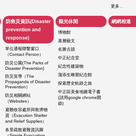
更多...
防救災資訊(Disaster
觀光休閒
網網相連
prevention and
博物館
response)
基層藝文
單位通報聯繫窗口
名勝古蹟
（Contact Person）
中正紀念堂
防災公園(The Parks of
紀念性建築物
Disaster Prevention)
蒲添生雕塑紀念館
防災宣導（The
Propaganda of Disaster
探索歷史軌跡之旅
Prevention）
中正區美食地圖電子書
防災相關網站
(請用google chrome開
（Websites）
啟)
避難收容處所與救濟物
資（Evacution Shelter
and Relief Supplies）
各里疏散避難資訊圖
（Simple Evacuation