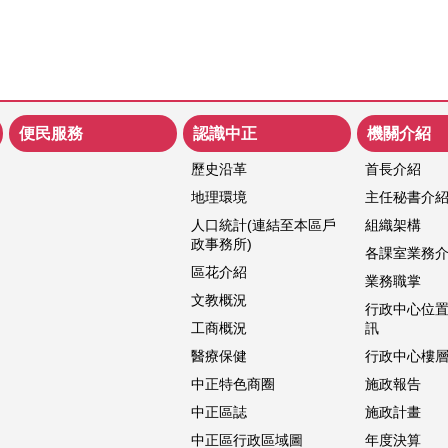
便民服務
認識中正
機關介紹
歷史沿革
首長介紹
地理環境
主任秘書介
人口統計(連結至本區戶
組織架構
政事務所)
各課室業務
區花介紹
業務職掌
文教概況
行政中心位
工商概況
訊
醫療保健
行政中心樓
中正特色商圈
施政報告
中正區誌
施政計畫
中正區行政區域圖
年度決算