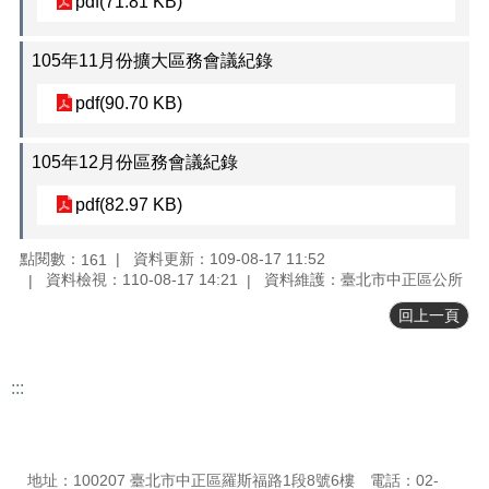
pdf(71.81 KB)
檔
案
105年11月份擴大區務會議紀錄
下
載
pdf(90.70 KB)
申
105年12月份區務會議紀錄
請
案
pdf(82.97 KB)
件
反
點閱數：
資料更新：109-08-17 11:52
161
映
資料檢視：110-08-17 14:21
資料維護：臺北市中正區公所
管
回上一頁
道
統
計
:::
資
更新日期
115-08-09
料
瀏覽人次
162
專
區
地址：100207 臺北市中正區羅斯福路1段8號6樓 電話：02-