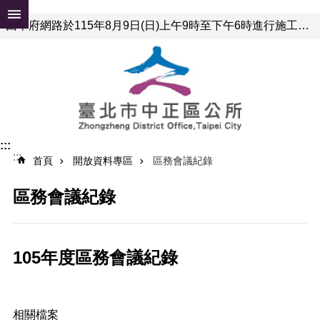
跳到主要內容區塊
因本府網路於115年8月9日(日)上午9時至下午6時進行施工，屆時可能有網路瞬斷之情形，若有網站或服務卡住情形，請重新連線即可排除，造成不便，敬請見諒。
進
階
搜
尋
公
:::
告
:::
首頁
開放資料專區
區務會議紀錄
資
訊
區務會議紀錄
便
民
服
務
105年度區務會議紀錄
認
識
中
相關檔案