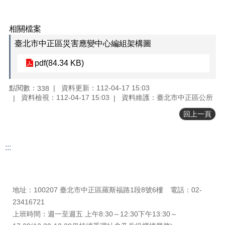
正
機
相關檔案
關
介
臺北市中正區災害應變中心編組架構圖
紹
pdf(84.34 KB)
鄰
里
點閱數：
資料更新：112-04-17 15:03
338
資
資料檢視：112-04-17 15:03
資料維護：臺北市中正區公所
訊
回上一頁
政
府
資
:::
訊
更新日期
115-08-09
公
瀏覽人次
338
開
地址：100207 臺北市中正區羅斯福路1段8號6樓 電話：02-
開
23416721
放
上班時間：週一至週五 上午8:30～12:30下午13:30～
資