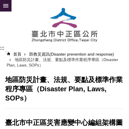
跳到主要內容區塊
進
階
搜
尋
:::
:::
公
首頁
防救災資訊(Disaster prevention and response)
地區防災計畫、法規、要點及標準作業程序專區（Disaster
告
Plan, Laws, SOPs）
資
訊
地區防災計畫、法規、要點及標準作業
便
程序專區（Disaster Plan, Laws,
民
服
SOPs）
務
認
識
臺北市中正區災害應變中心編組架構圖
中