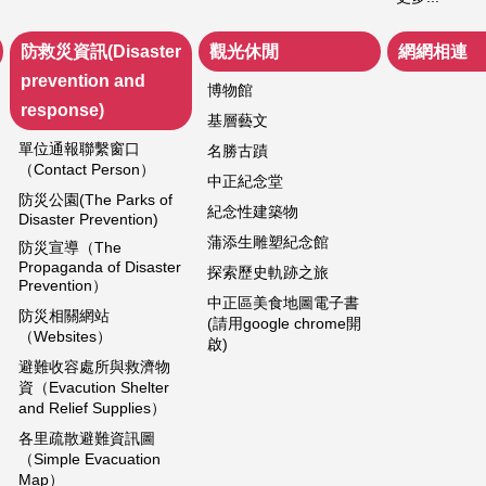
防救災資訊(Disaster
觀光休閒
網網相連
prevention and
博物館
response)
基層藝文
單位通報聯繫窗口
名勝古蹟
（Contact Person）
中正紀念堂
防災公園(The Parks of
紀念性建築物
Disaster Prevention)
蒲添生雕塑紀念館
防災宣導（The
Propaganda of Disaster
探索歷史軌跡之旅
Prevention）
中正區美食地圖電子書
防災相關網站
(請用google chrome開
（Websites）
啟)
避難收容處所與救濟物
資（Evacution Shelter
and Relief Supplies）
各里疏散避難資訊圖
（Simple Evacuation
Map）