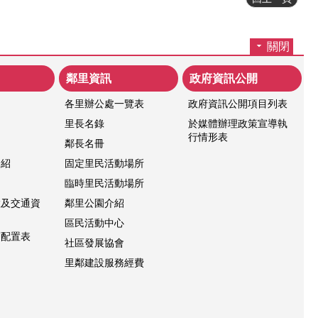
關閉
鄰里資訊
政府資訊公開
各里辦公處一覽表
政府資訊公開項目列表
紹
里長名錄
於媒體辦理政策宣導執
行情形表
鄰長名冊
介紹
固定里民活動場所
臨時里民活動場所
置及交通資
鄰里公園介紹
區民活動中心
層配置表
社區發展協會
里鄰建設服務經費