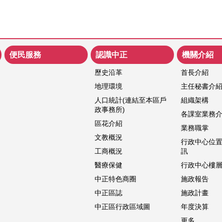
便民服務
認識中正
機關介紹
歷史沿革
首長介紹
地理環境
主任秘書介
人口統計(連結至本區戶
組織架構
政事務所)
各課室業務
區花介紹
業務職掌
文教概況
行政中心位
工商概況
訊
醫療保健
行政中心樓
中正特色商圈
施政報告
中正區誌
施政計畫
中正區行政區域圖
年度決算
更多...