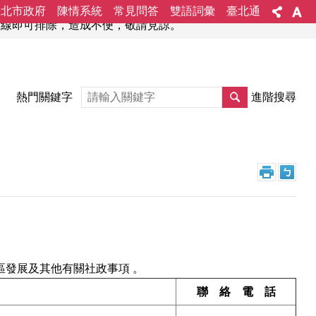
臺北市政府
陳情系統
常見問答
雙語詞彙
臺北通
新連線即可排除，造成不便，敬請見諒。
熱門關鍵字
進階搜尋
區發展及其他有關社政事項 。
聯 絡 電 話