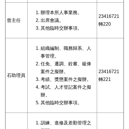
正
機
辦理本所人事業務。
23416721
關
曾主任
出席會議。
轉220
介
其他臨時交辦事項。
紹
鄰
里
組織編制、職務歸系、人
資
事管理。
訊
任免、遷調、銓審、級俸
政
案件之擬辦。
23416721
石助理員
府
考績、獎懲案件之擬辦。
轉221
資
考試、人才登記案件之擬
訊
公
辦。
開
其他臨時交辦事項。
開
放
訓練、進修及差勤管理之
資