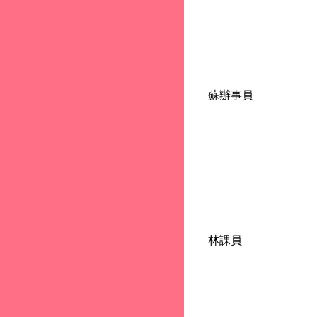
蘇辦事員
林課員