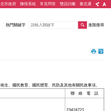
臺北市政府
陳情系統
常見問答
雙語詞彙
臺北通
熱門關鍵字
進階搜尋
共衛生、國民教育、國民體育、民防及其他有關民政事項。
目
聯 絡 電 話
23416721