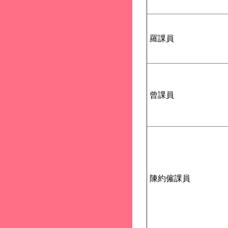
羅課員
曾課員
陳約僱課員