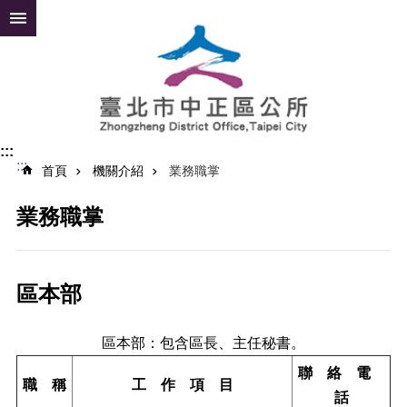
跳到主要內容區塊
進
階
搜
尋
:::
:::
公
首頁
機關介紹
業務職掌
告
資
業務職掌
訊
便
民
區本部
服
務
區本部：包含區長、主任秘書。
認
聯 絡 電
識
職 稱
工 作 項 目
中
話