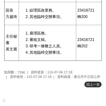
正
機
區長
綜理區政業務。
23416721
關
方越琦
其他臨時交辦事項。
轉200
介
紹
襄理區務。
鄰
主任秘
里
審核文稿。
23416721
書
資
研考一條鞭之人員。
轉202
訊
黃文麗
其他臨時交辦事項。
政
府
資
點閱數：
資料更新：115-07-06 17:18
7396
訊
資料檢視：115-07-06 17:18
資料維護：臺北市中正區公所
公
開
回上一頁
開
放
:::
資