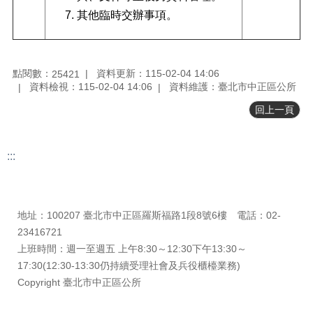
其他臨時交辦事項。
電
子
公
告
點閱數：
資料更新：115-02-04 14:06
25421
欄
資料檢視：115-02-04 14:06
資料維護：臺北市中正區公所
性
回上一頁
騷
擾
防
:::
治
更新日期
115-08-08
專
區
瀏覽人次
25421
地址：100207 臺北市中正區羅斯福路1段8號6樓 電話：02-
防
23416721
貪
上班時間：週一至週五 上午8:30～12:30下午13:30～
指
引
17:30(12:30-13:30仍持續受理社會及兵役櫃檯業務)
專
Copyright 臺北市中正區公所
區