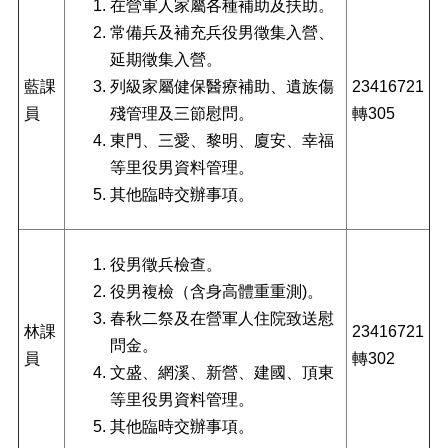
料
在營軍人家屬各種補助及扶助。
專
常備兵及補充兵役男徵集入營、
區
延期徵集入營。
防
藍課
列級家屬健保醫療補助、遺族傷
23416721
救
員
殘管理及三節慰問。
轉305
災
東門、三愛、黎明、廈安、幸福
資
訊
等里役男資料管理。
(Disaster
其他臨時交辦事項。
prevention
and
response)
役男徵兵檢查。
觀
役男複檢（含身高體重重測)。
光
春秋二祭及在營軍人住院致送慰
休
林課
23416721
閒
問金。
員
轉302
文盛、網溪、新營、建國、頂東
網
網
等里役男資料管理。
相
其他臨時交辦事項。
連