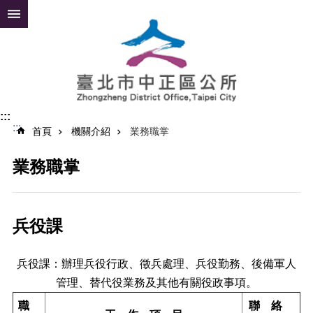
跳到主要內容區塊
進
階
搜
尋
:::
:::
公
首頁
機關介紹
業務職掌
告
資
業務職掌
訊
便
民
兵役課
服
務
兵役課：辦理兵役行政、徵兵處理、兵役勤務、後備軍人
認
管理、替代役業務及其他有關役政事項。
識
中
職
聯 絡