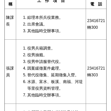
工 作 項 目
正
稱
電 話
機
關
陳課
綜理本所兵役業務。
23416721
介
長
出席會議。
紹
轉300
其他臨時交辦事項。
鄰
里
資
役男兵籍調查。
訊
役男抽籤。
政
役男申請服替代役。
府
張課
因案緩徵案件處理。
23416721
資
員
替代役徵集、延期徵集入營。
轉303
訊
公
水源、富水、板溪、南福、河堤
開
等里役男資料管理。
其他臨時交辦事項。
開
放
資