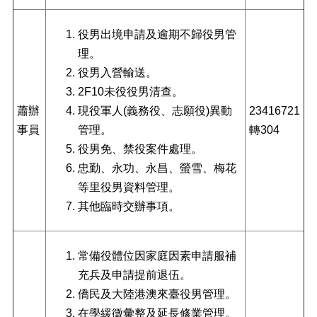
檔
役男出境申請及逾期不歸役男管
案
下
理。
載
役男入營輸送。
2F10未役役男清查。
申
請
蕭辦
現役軍人(義務役、志願役)異動
23416721
案
事員
管理。
轉304
件
役男免、禁役案件處理。
反
忠勤、永功、永昌、螢雪、梅花
映
等里役男資料管理。
管
其他臨時交辦事項。
道
統
計
常備役體位因家庭因素申請服補
資
充兵及申請提前退伍。
料
僑民及大陸港澳來臺役男管理。
專
區
在學緩徵彙整及延長修業管理。