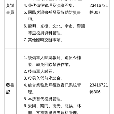
黃辦
替代備役管理及演訓召集。
23416721
退
事員
國民兵證書補發及協助防災事
轉307
休
人
項。
員
龍興、光復、文北、幸市、螢圃
專
等里役男資料管理。
區
其他臨時交辦事項。
個
人
資
後備軍人歸鄉報到、退伍令補
料
發、轉免回除禁役作業。
保
護
後備軍人緩召。
專
役男入營前座談會。
區
藍書
綜合業務及戶役政資訊系統管
23416721
無
記
理。
轉306
障
本所替代役男管理。
礙
愛國、南門、龍光、龍福、林
專
區
興、文祥等里役男資料管理。