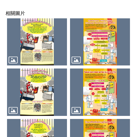
正
機
相關圖片
關
介
紹
鄰
里
資
訊
政
府
資
訊
公
開
開
放
資