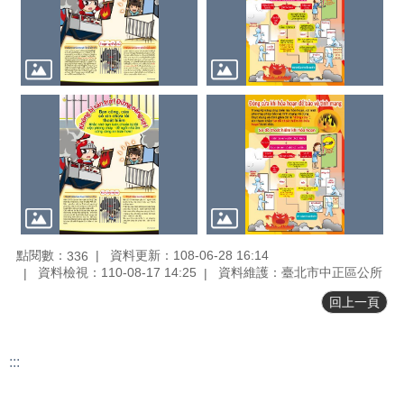
料
專
區
防
救
災
資
訊
(Disaster
prevention
and
response)
觀
點閱數：
資料更新：108-06-28 16:14
336
光
資料檢視：110-08-17 14:25
資料維護：臺北市中正區公所
休
回上一頁
閒
網
網
:::
相
更新日期
115-08-08
連