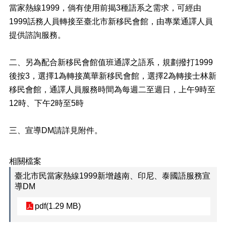
正
當家熱線1999，倘有使用前揭3種語系之需求，可經由
1999話務人員轉接至臺北市新移民會館，由專業通譯人員
機
關
提供諮詢服務。
介
紹
二、另為配合新移民會館值班通譯之語系，規劃撥打1999
鄰
後按3，選擇1為轉接萬華新移民會館，選擇2為轉接士林新
里
移民會館，通譯人員服務時間為每週二至週日，上午9時至
資
12時、下午2時至5時
訊
政
三、宣導DM請詳見附件。
府
資
訊
相關檔案
公
臺北市民當家熱線1999新增越南、印尼、泰國語服務宣
開
導DM
開
pdf(1.29 MB)
放
資