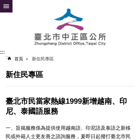
跳到主要內容區塊
進
階
搜
尋
:::
:::
公
首頁
新住民專區
告
資
新住民專區
訊
便
民
臺北市民當家熱線1999新增越南、印
服
尼、泰國語服務
務
認
一、旨揭服務係為提供使用越南語、印尼語及泰語之新移
識
中
民或外籍人士更友善之諮詢服務，爰即日起撥打臺北市民