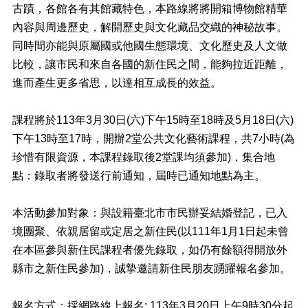
料
古蹟，各館各有其館藏特色，本路線將將開箱博物館精華
專
內容與周邊歷史，解開歷史與文化藏品交織的神秘故事。
區
同時間亦能與原屬國或他國生態環境、文化歷史及人文做
防
比較，讓市民和來自各國的新住民之間，能夠拉近距離，
救
進而產生更多省思，以達相互成長的效益。
災
資
訊
課程將於113年3月30日(六)下午15時至18時及5月18日(六)
(Disaster
下午13時至17時，開辦2堂公共文化藝術課程，共7小時(為
prevention
and
珍惜有限資源，本課程錄取後2堂課均須參加)，集合地
response)
點：錄取者將發送行前通知，屆時已通知地點為主。
觀
光
本活動參加對象：與設籍臺北市市民辦妥結婚登記，已入
休
境團聚、依親居留或定居之新住民(以111年1月1日起未曾
閒
在本區參與新住民課程者優先錄取，如仍有餘額得開放外
網
縣市之新住民參加)，誠摯邀請新住民朋友踴躍報名參加。
網
相
連
報名方式：採網路線上報名: 113年3月20日上午9時30分起