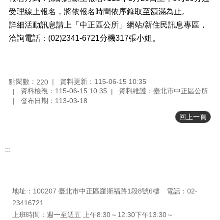
受理線上報名，將依報名時間依序錄取至額滿為止。
檔
詳細活動訊息請上「中正區公所」網站/新住民訊息專區，
案
下
洽詢電話：(02)2341-6721分機317張小姐。
載
申
請
點閱數：
資料更新：115-06-15 10:35
220
案
資料檢視：115-06-15 10:35
資料維護：臺北市中正區公所
件
發布日期：113-03-18
反
回上一頁
映
管
道
:::
統
更新日期
115-08-07
計
瀏覽人次
221
資
地址：100207 臺北市中正區羅斯福路1段8號6樓 電話：02-
料
23416721
專
上班時間：週一至週五 上午8:30～12:30下午13:30～
區