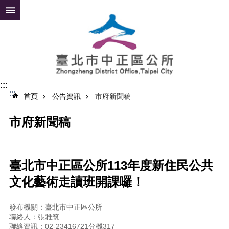
跳到主要內容區塊
進
階
搜
尋
:::
:::
公
首頁
公告資訊
市府新聞稿
告
資
市府新聞稿
訊
便
民
臺北市中正區公所113年度新住民公共
服
文化藝術走讀班開課囉！
務
認
發布機關：臺北市中正區公所
識
聯絡人：張雅筑
中
聯絡資訊：02-23416721分機317