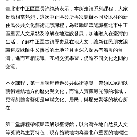
正
臺北市中正區區長許純綺表示，本所走讀系列課程，大家
機
反應相當熱烈，這次中正區公所再次開辦不同於以往的新
關
住民公共文化藝術走讀課程，為鼓勵民眾認識臺北市中正
介
紹
區重要人文景點及瞭解在地建設發展，加速融入在臺灣的
生活，了解中正區古蹟歷史及在地人文，讓新住民朋友認
鄰
識這塊既陌生又熟悉的土地並且更深入探索有溫度的台
里
資
灣，進而互相認識、互相交流學習，促進不同文化之間的
訊
交流。
政
府
本次課程，第一堂課程透過公共藝術導覽，帶領民眾能以
資
藝術連結地方的歷史與文化，而進入寶藏巖光節的場域，
訊
更深刻體會藝術是串聯文化、居民，與歷史聚落的核心所
公
開
在。
開
第二堂課程帶領民眾解鎖臺博館，以台灣在地自然及人文
放
資
等蒐藏為主要特色，現存館藏地均為臺北市重要的地標性