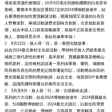
場老派浪漫約會聯誼；10月5日場次則接軌國際的白色穿衣
檔
密碼，響應本年度由交通部訂定的2024博物館旅遊年，結
案
合臺博館的知性實境解謎活動，開展熱鬧又浪漫的白色百
下
人野餐派對。兩場活動讓歷史韻味含創新，古意妝點富新
載
潮，結合本區人口政策鼓勵婚育，祝福中正區喜新念舊的
申
旅人，都能尋覓衣伴，喜結良緣牽幸福！
請

9月22日－旅人尋「住」居－眷戀光陰故事：
案
件
結合2024臺北眷村文化節活動，帶領時空旅人們踏查臺北
城南三個代表性的眷村，嘉禾新村、寶藏巖聚落及蟾蜍山
反
映
煥民新村，這些眷村訴說著一系列由軍眷、榮民、城鄉移
管
民與都市原住民的歷史記憶和遷徙印記，活動將由街區的
道
歷史樣貌及空間利用的軌跡，結合文史、地景與DIY食農體
統
驗，認識民國時期遷台的眷民生活文化。
計

3月至9月－旅人留「行」跡－古蹟藝術走讀：
資
系列的六大活動，結合2024博物館旅遊年、2024寶藏巖光
料
節、518國際博物館日、2024臺北古蹟日，以新住民導覽
專
區
培訓班、公共藝術、博物館、古蹟尋章、實境解謎、古蹟