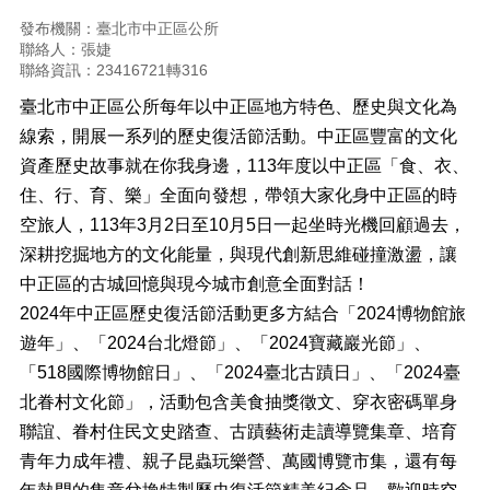
正
發布機關：臺北市中正區公所
機
聯絡人：張婕
關
聯絡資訊：23416721轉316
介
臺北市中正區公所每年以中正區地方特色、歷史與文化為
紹
線索，開展一系列的歷史復活節活動。中正區豐富的文化
鄰
資產歷史故事就在你我身邊，113年度以中正區「食、衣、
里
住、行、育、樂」全面向發想，帶領大家化身中正區的時
資
空旅人，113年3月2日至10月5日一起坐時光機回顧過去，
訊
深耕挖掘地方的文化能量，與現代創新思維碰撞激盪，讓
政
中正區的古城回憶與現今城市創意全面對話！
府
2024年中正區歷史復活節活動更多方結合「2024博物館旅
資
訊
遊年」、「2024台北燈節」、「2024寶藏巖光節」、
公
「518國際博物館日」、「2024臺北古蹟日」、「2024臺
開
北眷村文化節」，活動包含美食抽獎徵文、穿衣密碼單身
開
聯誼、眷村住民文史踏查、古蹟藝術走讀導覽集章、培育
放
青年力成年禮、親子昆蟲玩樂營、萬國博覽市集，還有每
資