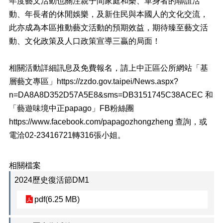
年度藝文活動也關注親子間家庭和樂、單身者的聯誼活
常
動、年長者的休閒娛樂，及新住民與本國人的文化交流，
見
此亦成為本區推動藝文活動的預期效益，期待臻至藝文活
問
答
動、文化政策及人口政策宣導三贏的局面！
雙
相關活動詳細訊息及免費報名，請上中正區公所網站「基
語
詞
層藝文專區」https://zzdo.gov.taipei/News.aspx?
彙
n=DA8A8D352D57A5E8&sms=DB3151745C38ACEC 和
「藝遊味境中正papago」FB粉絲團
臺
北
https://www.facebook.com/papagozhongzheng 查詢，或
通
電洽02-23416721轉316張小姐。
本
所
相關檔案
網
2024歷史復活節DM1
站
開
pdf(6.25 MB)
放
檔