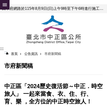
跳到主要內容區塊
因本府網路於115年8月9日(日)上午9時至下午6時進行施工，屆時可能有網路瞬斷之情形，若有網站或服務卡住情形，請重新連線即可排除，造成不便，敬請見諒。
進
階
搜
尋
公
:::
告
:::
首頁
公告資訊
市府新聞稿
資
訊
市府新聞稿
便
民
服
務
中正區「2024歷史復活節～中正．時空
旅人」 一起來當食、衣、住、行、
認
識
育、樂 ，全方位的中正時空旅人！
中