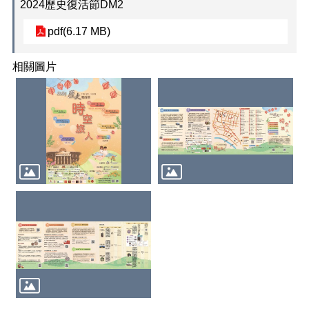
2024歷史復活節DM2
案
格
pdf(6.17 MB)
式
說
明
相關圖片
政
府
網
站
資
料
開
放
宣
告
隱
私
權
政
策