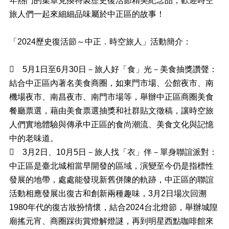
年熱門的集章兌換特製歷史復活節精美紀念品，歡迎時空
料
專
旅人們一起來細細品味屬於中正區的故事！
區
「2024歷史復活節～中正．時空旅人」活動簡介：
防
救
災

5月1日至6月30日－旅人好「食」光－美食抽獎讚聲：
資
結合中正區內著名美食商圈，如東門市場、公館夜市、南
訊
(Disaster
機場夜市、南昌夜市、南門市場等，舉辦中正區商圈美食
prevention
餐廳票選，藉由美食票選抽獎和社群貼文徵稿，讓時空旅
and
response)
人們實地體驗與傳承中正區的食尚潮流、美食文化與記憶
中的老味道。
觀

3月2日、10月5日－旅人找「衣」伴－單身聯誼派對：
光
休
中正區是臺北城相當早開發的區域，演變至今仍是指標性
閒
發展的地帶，處處能發現新舊併陳的軌跡，中正區的聯誼
網
活動相應發展出復古和創新兩種趣味，3月2日場次回溯
網
1980年代的復古妝扮情懷，結合2024台北燈節，舉辦城隍
相
廟搖元宵、商圈踩街賞燈解燈謎，再到明星西點咖啡館來
連