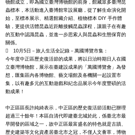
物館成立，即為國立臺灣博物館的前身，館藏眾多臺灣昆
電
蟲標本，本活動進入臺博館常設展廳，從了解生命演化開
子
始，至標本展示、精選館藏介紹、植物標本 DIY 手作體
公
驗，更提供活體昆蟲近距離接觸昆蟲課程，讓親子在有趣
告
的互動中認識昆蟲，並進一步思索人與昆蟲和生態保育的
欄
關係。
性

10月5日－旅人生活全記錄－萬國博覽市集：
騷
擾
今年度中正區歷史復活節的成果，將以日治時期日人在國
防
立臺灣博物館，展示在臺建設成果的「萬國博覽會」為發
治
想，匯集區內各博物館、藝文場館及各機關一起設置市
專
集，以有趣多元的互動遊戲和紀念品展示今年度豐碩的活
區
動成果！
防
貪
中正區區長許純綺表示，中正區的歷史復活節活動已辦理
指
引
超過三十餘年！本區自清代即建臺北城於此，係臺北市最
專
早開發的區域之一，故中正區最富盛名的特色就是古蹟、
區
歷史建築等文化資產居臺北市之冠，不僅人文薈萃，博物