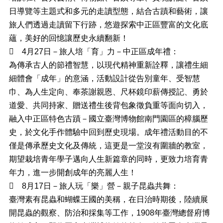
日導覽等主題式和多元的走讀型態，結合古蹟和藝術，讓
退
旅人們透過走讀留下行跡，悠遊探索中正區豐富的文化底
休
人
蘊，美好的回憶讓歷史永續翻新！
員

4月27日－旅人培「育」力－中正區成年禮：
專
為傳承古人的節禮智慧，以現代精神重新詮釋，讓禮生細
區
細體會「成年」的意涵，活動設計從告別童年、受智慧
個
巾、為人生定向、奉茶謝親恩、尺杯鏡印薪傳授記、勇於
人
道愛、共同持家、贈送禮生後背包象徵負重等面向切入，
資
料
融入中正區特色古蹟－國立臺灣博物館南門園區的樟腦歷
保
史，於文化手作體驗中回到歷史現場。成年禮活動目的不
護
僅是傳承歷史文化及傳統，這更是一堂沒有圍牆的教室，
專
區
期望栽培青年學子邁向人生新篇章的同時，更致力培育青
年力，進一步開創成年的亮麗人生！
無

8月17日－旅人玩「樂」營－親子昆蟲共舞：
障
礙
臺灣素有昆蟲和蝴蝶王國的美稱，在日治時期後，陸續展
專
開昆蟲的觀察、防治和採集等工作，1908年臺灣總督府博
區