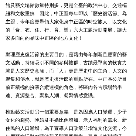
館及藝文場館數量特別多，更是全臺的政治中心、交通樞
網
紐和文教重鎮，因此，中正區每年即以「歷史復活節」為
站
導
主題，今年度更帶領大家化身中正區的時空旅人，以文化
覽
的「食、衣、住、行、育、樂」六大主題活動開展，讓大
家多面向的品味中正區的地方文化！
回
首
頁
辦理歷史復活節的主要目的，是藉由每年創新且豐富的藝
文活動，持續吸引不同的參與族群，古蹟最堅實的軟實力
English
就是人文歷史意涵，而「人」更是歷史中的主角，人文的
臺
聚集和傳承，就是歷史復活節的重點所在。中正區公所目
北
市
前正積極的扮演合縱連橫的角色，將區內各古蹟場館串
政
連、資源整合、聚集人潮、凝聚情感意識。
府
陳
推動藝文活動另一個重要意義，是為因應人口變遷，少子
情
女化的趨勢、晚婚及不婚比例增加、老人福利的需求、新
系
住民的人口漸增，為了宣導人口政策並增進文化交流，今
統