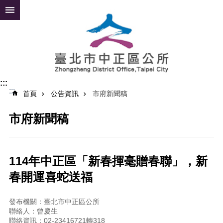
跳到主要內容區塊
進
階
搜
尋
:::
:::
公
首頁
公告資訊
市府新聞稿
告
資
市府新聞稿
訊
便
民
114年中正區「新春揮毫贈春聯」，新
服
春開運喜蛇送福
務
認
發布機關：臺北市中正區公所
識
聯絡人：曾慶生
中
聯絡資訊：02-23416721轉318