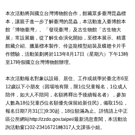
料
專
本次活動將與國立台灣博物館合作，館藏眾多臺灣昆蟲標
區
本，讓親子進一步了解臺灣的昆蟲，本活動進入臺博館本
防
館「博物臺灣」、「發現臺灣」及古生物館「古生物大
救
災
展」常設展廳，從了解生命演化開始，至標本展示、精選
資
館藏介紹、臘葉標本製作、伶盜龍模型組裝及蝶翅卡片手
訊
作體驗，活動策劃將於113年8月17日（星期六）下午13時
(Disaster
prevention
至17時假國立台灣博物館辦理。
and
response)
本次活動報名對象以設籍、居住、工作或就學於臺北市6至
觀
12歲以下小朋友（因場地有限，限1位兒童報名，1位成人
光
陪伴，如大人不陪同，名額將釋出予後續報名者），參加
休
閒
人數為18位兒童(5位名額優先保留給新住民)，備取15位，
報名日期7月31(三)9:30起，18位額滿為止。詳情請上中正
網
區公所網站http://zzdo.gov.taipei/最新消息查閱，本活動洽
網
相
詢活動窗口02-23416721轉317人文課張小姐。
連