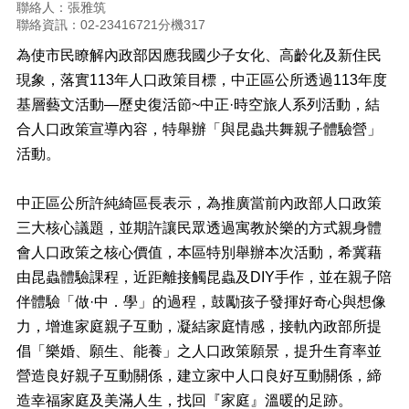
正
聯絡人：張雅筑
聯絡資訊：02-23416721分機317
機
為使市民瞭解內政部因應我國少子女化、高齡化及新住民
關
介
現象，落實113年人口政策目標，中正區公所透過113年度
紹
基層藝文活動—歷史復活節~中正·時空旅人系列活動，結
合人口政策宣導內容，特舉辦「與昆蟲共舞親子體驗營」
鄰
里
活動。
資
訊
中正區公所許純綺區長表示，為推廣當前內政部人口政策
政
三大核心議題，並期許讓民眾透過寓教於樂的方式親身體
府
會人口政策之核心價值，本區特別舉辦本次活動，希冀藉
資
由昆蟲體驗課程，近距離接觸昆蟲及DIY手作，並在親子陪
訊
公
伴體驗「做·中．學」的過程，鼓勵孩子發揮好奇心與想像
開
力，增進家庭親子互動，凝結家庭情感，接軌內政部所提
倡「樂婚、願生、能養」之人口政策願景，提升生育率並
開
放
營造良好親子互動關係，建立家中人口良好互動關係，締
資
造幸福家庭及美滿人生，找回『家庭』溫暖的足跡。