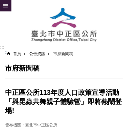
跳到主要內容區塊
進
階
搜
尋
:::
:::
公
首頁
公告資訊
市府新聞稿
告
資
市府新聞稿
訊
便
民
中正區公所113年度人口政策宣導活動
服
「與昆蟲共舞親子體驗營」即將熱鬧登
務
場!
認
識
中
發布機關：臺北市中正區公所