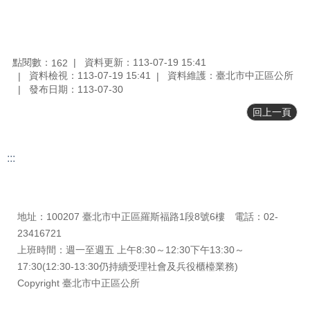
檔
案
下
點閱數：
資料更新：113-07-19 15:41
162
載
資料檢視：113-07-19 15:41
資料維護：臺北市中正區公所
發布日期：113-07-30
申
請
回上一頁
案
件
:::
反
映
更新日期
115-08-07
管
瀏覽人次
163
道
地址：100207 臺北市中正區羅斯福路1段8號6樓 電話：02-
統
23416721
計
上班時間：週一至週五 上午8:30～12:30下午13:30～
資
17:30(12:30-13:30仍持續受理社會及兵役櫃檯業務)
料
Copyright 臺北市中正區公所
專
區