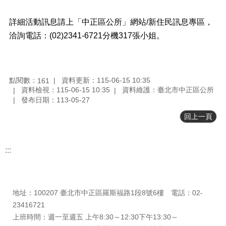
檔
詳細活動訊息請上「中正區公所」網站/新住民訊息專區，
案
洽詢電話：(02)2341-6721分機317張小姐。
下
載
申
請
點閱數：
資料更新：115-06-15 10:35
161
案
資料檢視：115-06-15 10:35
資料維護：臺北市中正區公所
件
發布日期：113-05-27
回上一頁
反
映
管
道
:::
更新日期
115-08-09
統
瀏覽人次
161
計
資
地址：100207 臺北市中正區羅斯福路1段8號6樓 電話：02-
料
23416721
專
上班時間：週一至週五 上午8:30～12:30下午13:30～
區