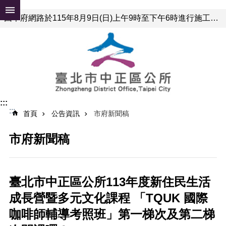
跳到主要內容區塊
因本府網路於115年8月9日(日)上午9時至下午6時進行施工，屆時可能有網路瞬斷之情形，若有網站或服務卡住情形，請重新連線即可排除，造成不便，敬請見諒。
進
階
搜
尋
公
:::
告
:::
首頁
公告資訊
市府新聞稿
資
訊
市府新聞稿
便
民
服
務
臺北市中正區公所113年度新住民生活
成長營暨多元文化課程 「TQUK 國際
認
識
咖啡師輔導考照班」第一梯次及第二梯
中