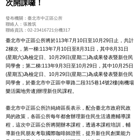
次開課囉！
正
機
發布機關：臺北市中正區公所
關
聯絡人：張雅筑
介
聯絡資訊：02-23416721分機317
紹
臺北市中正區公所將於113年7月10日至10月29日止，共計
鄰
2梯次，第一梯:113年7月10日至8月31日，其中8月31日
里
(星期六)為檢定日、10月29日(星期二)為成果發表暨新住民
資
訊
同學會；第二梯:113年9月3日至10月29日，其中10月25日
(星期五)為檢定日、10月29日(星期二)為成果發表暨新住民
政
同學會，於臺北市中正區中華路二段315巷14號2樓(南機場
府
資
樂活園地旁邊)辦理新住民課程。
訊
公
臺北市中正區公所許純綺區長表示，配合臺北市政府民政
開
局的政策，各區公所每年都會辦理新住民生活適應輔導課
開
程，這次中正區公所將開辦本課程，透過本課程培訓，輔
放
導新住民朋友考取國際咖啡師證照，提升新住民創業能力
資