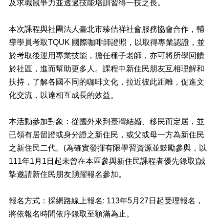
料
及求職競爭力並透過技能培訓習得一技之長。
專
區
本次課程與社團法人臺北市臻佶祥社會服務協會合作，輔
防
導學員考取TQUK 國際咖啡師證照，以取得專業認證，並
救
於考取後運用專業技能，擔任種子老師，亦可將所學回饋
災
於社區，進而幫助更多人。課程中新住民朋友互相理解和
資
訊
扶持，了解各國不同的咖啡文化，拉近彼此距離，促進文
(Disaster
化交流，以達相互成長的效益。
prevention
and
response)
本活動參加對象：從國外來到臺灣結婚、移民而定居，並
已領有居留證或身分證之新住民，或父或母一方為新住民
觀
光
之新住民二代。(為確實發揮有限學習資源並鼓勵參與，以
休
111年1月1日起未曾在本區參與新住民課程者優先錄取)誠
閒
摯邀請新住民朋友踴躍報名參加。
網
網
報名方式：採網路線上報名: 113年5月27日起受理報名，
相
將依報名時間依序錄取至額滿為止。
連