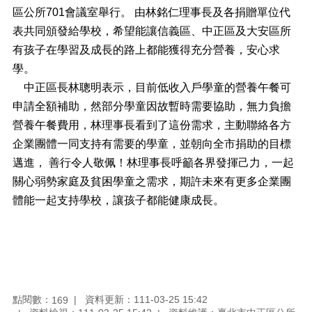
料
區公所701會議室舉行。 由林銘仁理事長及各捐贈單位代
專
表共同頒發給學校，希望能讓信義區、中正區及大安區所
區
有孩子在學習及成長的路上都能獲得充分營養，安心求
防
學。
救
災
中正區長林聰明表示，目前低收入戶學童的營養午餐可
資
申請全額補助，然部分學童因故暫時需要協助，無力負擔
訊
營養午餐費用，林理事長看到了這份需求，主動聯絡各方
(Disaster
prevention
企業團體一同支持有需要的學童，並朝向全市捐助的目標
and
邁進， 善行令人敬佩！林理事長呼籲各界發揮己力，一起
response)
關心弱勢家庭及貧困學童之需求，期許未來有更多企業團
觀
體能一起支持學校，讓孩子都能健康成長。
光
休
閒
網
網
相
點閱數：
資料更新：111-03-25 15:42
169
連