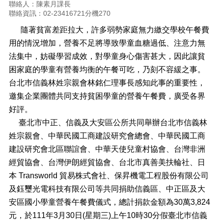
正
聯絡人：陳素月課長
聯絡資訊：02-23416721分機270
機
隨著貧富差距拉大，許多弱勢家庭無力繳交學校午餐費
關
介
用的情況增加，營養不足將導致學童血糖過低、注意力無
紹
法集中，妨礙學習成效，對學童身心傷害甚大，因此讓貧
困家庭的學童有營養均衡的午餐可吃，乃刻不容緩之事。
鄰
里
台北巿信義林姓宗親會林銘仁理事長感知此事的重要性，
資
邀集企業團體共同支持貧困學童的營養午餐費，廣受各界
訊
好評。
政
臺北市中正、信義及大安區公所共同舉辦台北巿信義林
府
姓宗親會、中華民國工商建設研究會總會、中華民國工商
資
建設研究會北區聯誼會、中華天使兒童村協會、台灣非洲
訊
公
經貿協會、台灣伊朗經貿協會、台北市真善美扶輪社、日
開
本 Transworld 貿易株式會社、保昇機電工程股份有限公司
及鈺璽光電科技有限公司等共同捐助信義區、中正區及大
開
放
安區國小學童營養午餐費儀式，總計捐款金額為30萬3,824
資
元，於111年3月30日(星期三)上午10時30分假臺北巿信義