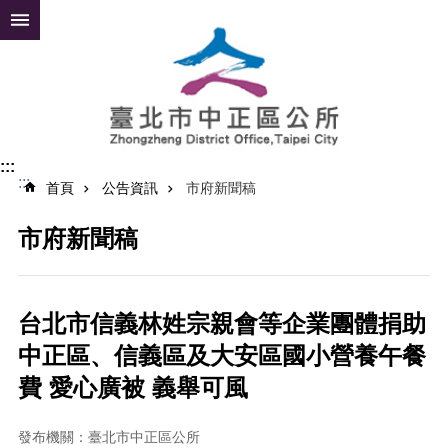
跳到主要內容區塊
進
階
搜
尋
:::
:::
公
首頁
公告資訊
市府新聞稿
告
資
市府新聞稿
訊
便
民
台北市信義林姓宗親會等企業團體捐助
服
中正區、信義區及大安區國小營養午餐
務
費 愛心廣被 義舉可風
認
識
中
發布機關：臺北市中正區公所