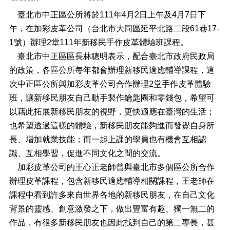
正
臺北市中正區公所將於111年4月2日上午及4月7日下
機
午，在加彩皮革公司（台北市大同區延平北路二段61巷17-
關
1號）辦理2堂111年新移民手作皮革體驗班課程。
介
紹
臺北市中正區區長林聰明表示，配合臺北市政府民政局
的政策，各區公所每年都會辦理新移民適應輔導課程，這
鄰
次中正區公所與加彩皮革公司合作辦理2堂手作皮革體驗
里
資
班，讓新移民朋友自己動手製作鑰匙圈和零錢包，希望可
訊
以藉此拓展新移民朋友的視野，更快適應在臺灣的生活；
也希望透過這樣的體驗，新移民朋友能夠進而發覺自身所
政
府
長、增加就業技能；而一起上課的學員也有機會互相認
資
識、互相學習，促進不同文化之間的交流。
訊
加彩皮革公司的王心正老師曾與臺北市多個區公所合作
公
開
辦理皮革課程，包含新移民適應輔導相關課程，王老師在
課程中看到許多來自世界各地的新移民朋友，在自己文化
開
背景的靈感、創意激發之下，做出豐富有趣、獨一無二的
放
資
作品，有很多新移民朋友也因此找到自己的第二專長，甚