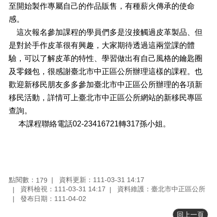
料
至開始製作專屬自己的作品販售，有種薪火傳承的使命
專
感。
區
這次報名參加課程的學員們多是沒接觸過皮革製品、但
防
是對於手作皮革很有興趣，大家期待透過這兩堂課的體
救
驗，可以了解皮革的特性、學習做出有自己風格的鑰匙圈
災
資
及零錢包，很感謝臺北市中正區公所辦理這樣的課程。也
訊
歡迎新移民朋友多多參加臺北市中正區公所辦理的各項新
(Disaster
移民活動，詳情可上臺北市中正區公所網站的新移民專區
prevention
and
查詢。
response)
本課程聯絡電話02-23416721轉317孫小姐。
觀
光
休
閒
點閱數：
資料更新：111-03-31 14:17
179
網
資料檢視：111-03-31 14:17
資料維護：臺北市中正區公所
網
發布日期：111-04-02
相
連
回上一頁