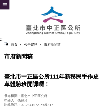
跳到主要內容區塊
進
階
搜
尋
:::
:::
公
首頁
公告資訊
市府新聞稿
告
資
市府新聞稿
訊
便
民
臺北市中正區公所111年新移民手作皮
服
革體驗班開課囉！
務
認
發布機關：臺北市中正區公所
識
聯絡人：孫緯玲
中
聯絡資訊：02-23416721分機317