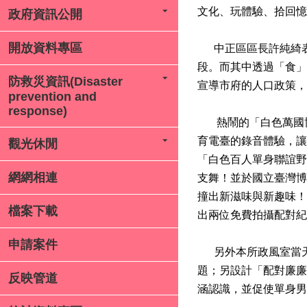
文化、玩體驗、拾回憶
政府資訊公開
開放資料專區
中正區區長許純綺表
段。而其中透過「食」
防救災資訊(Disaster
宣導市府的人口政策，
prevention and
response)
熱鬧的「白色萬國博覽
育電臺的錄音體驗，讓
觀光休閒
「白色百人單身聯誼野
網網相連
支舞！並於國立臺灣博
撞出新滋味與新趣味！
檔案下載
出兩位免費拍攝配對紀
申請案件
另外本所政風室當天
題；另設計「配對廉廉
反映管道
涵認識，並促使單身男