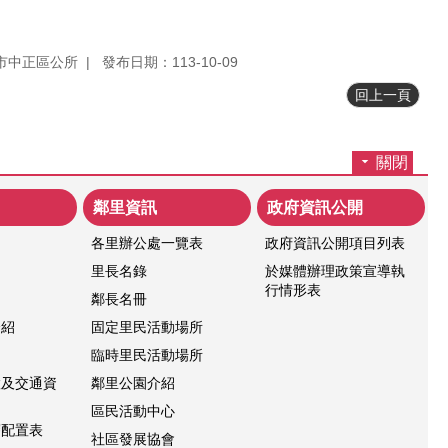
市中正區公所
發布日期：113-10-09
回上一頁
關閉
鄰里資訊
政府資訊公開
各里辦公處一覽表
政府資訊公開項目列表
紹
里長名錄
於媒體辦理政策宣導執
行情形表
鄰長名冊
介紹
固定里民活動場所
臨時里民活動場所
置及交通資
鄰里公園介紹
區民活動中心
層配置表
社區發展協會