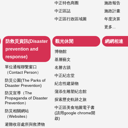
中正特色商圈
施政報告
中正區誌
施政計畫
中正區行政區域圖
年度決算
更多...
防救災資訊(Disaster
觀光休閒
網網相連
prevention and
博物館
response)
基層藝文
單位通報聯繫窗口
名勝古蹟
（Contact Person）
中正紀念堂
防災公園(The Parks of
紀念性建築物
Disaster Prevention)
蒲添生雕塑紀念館
防災宣導（The
Propaganda of Disaster
探索歷史軌跡之旅
Prevention）
中正區美食地圖電子書
防災相關網站
(請用google chrome開
（Websites）
啟)
避難收容處所與救濟物