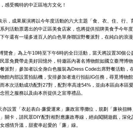
，感受獨特的中正區地方文化！
示，成果展演將以今年度活動的六大主題「食、衣、住、行、育
系列活動票選出的中正區美食店家，也將提供招牌美食予今年度
下午還有一場多達百人的白色單身聯誼野餐派對，在純白的浪漫
會」為上午10時至下午6時的全日活動，當天將設置30個公
民眾免費帶走美好回憶外，特邀區內著名博物館如國立臺灣博物
餐派對」參加者以全身白色服裝為Dress Code出席野餐活
物館內部設置拍貼機，安排參加者進行拍貼IG任務，尋覓博物館
而本次活動成功配對27對，配對率高達54%，並由本區由本區
念照之服務以及由本所提供之宣導禮品。
亦設置「衣起表白‧廉愛運來」廉政宣導攤位，規劃「廉袂扭轉
」關卡，請民眾DIY配對相對應廉政專線，經由闖關遊戲，深
女感情升溫，甜蜜串起愛的「廉」線。