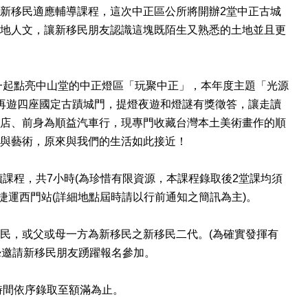
新移民適應輔導課程，這次中正區公所將開辦2堂中正古城
地人文，讓新移民朋友認識這塊既陌生又熟悉的土地並且更
一起點亮中山堂的中正燈區「玩聚中正」，本年度主題「光源
再遊四座國定古蹟城門，提燈夜遊和燈謎有獎徵答，讓走讀
店、前身為順益汽車行，現專門收藏台灣本土美術畫作的順
史與藝術，原來與我們的生活如此接近！
2場走讀課程，共7小時(為珍惜有限資源，本課程錄取後2堂課均須
定捷運西門站(詳細地點屆時請以行前通知之簡訊為主)。
民，或父或母一方為新移民之新移民二代。(為確實發揮有
摯邀請新移民朋友踴躍報名參加。
名時間依序錄取至額滿為止。