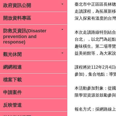
臺北市中正區區長林聰
政府資訊公開
走讀課程，為拓展新移
開放資料專區
深入探索有溫度的台灣
防救災資訊(Disaster
本次走讀路線特別結合
prevention and
台北」，以北門為起點
response)
趣味橫生。第二場導覽
益美術館等，為大家
觀光休閒
網網相連
課程將於112年2月4
參加)，集合地點：導
檔案下載
本活動參加對象：從國
申請案件
限學習資源並鼓勵參與
反映管道
報名方式：採網路線上報