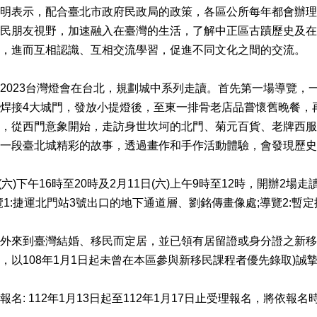
明表示，配合臺北市政府民政局的政策，各區公所每年都會辦理
民朋友視野，加速融入在臺灣的生活，了解中正區古蹟歷史及在
，進而互相認識、互相交流學習，促進不同文化之間的交流。
2023台灣燈會在台北，規劃城中系列走讀。首先第一場導覽，
焊接4大城門，發放小提燈後，至東一排骨老店品嘗懷舊晚餐，
，從西門意象開始，走訪身世坎坷的北門、菊元百貨、老牌西服
說一段臺北城精彩的故事，透過畫作和手作活動體驗，會發現歷
日(六)下午16時至20時及2月11日(六)上午9時至12時，開辦
覽1:捷運北門站3號出口的地下通道層、劉銘傳畫像處;導覽2:暫
外來到臺灣結婚、移民而定居，並已領有居留證或身分證之新移
，以108年1月1日起未曾在本區參與新移民課程者優先錄取)誠
名: 112年1月13日起至112年1月17日止受理報名，將依報