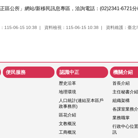
區公所」網站/新移民訊息專區，洽詢電話：(02)2341-6721分
15-06-15 10:38
資料檢視：115-06-15 10:38
資料維護：臺北
便民服務
認識中正
機關介紹
歷史沿革
首長介紹
地理環境
主任秘書介
人口統計(連結至本區戶
組織架構
政事務所)
各課室業務
區花介紹
業務職掌
文教概況
行政中心位
工商概況
訊