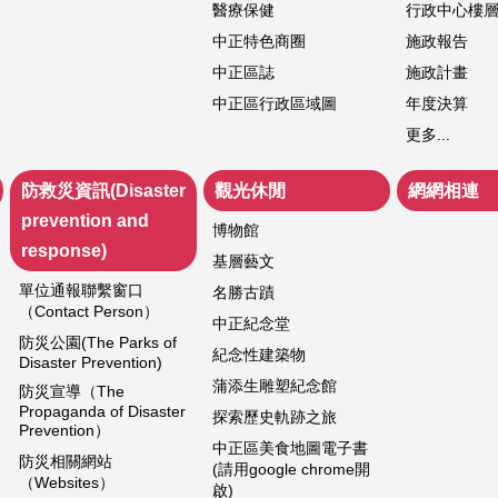
醫療保健
行政中心樓
中正特色商圈
施政報告
中正區誌
施政計畫
中正區行政區域圖
年度決算
更多...
防救災資訊(Disaster
觀光休閒
網網相連
prevention and
博物館
response)
基層藝文
單位通報聯繫窗口
名勝古蹟
（Contact Person）
中正紀念堂
防災公園(The Parks of
紀念性建築物
Disaster Prevention)
蒲添生雕塑紀念館
防災宣導（The
Propaganda of Disaster
探索歷史軌跡之旅
Prevention）
中正區美食地圖電子書
防災相關網站
(請用google chrome開
（Websites）
啟)