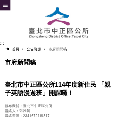
跳到主要內容區塊
進
階
搜
尋
:::
:::
公
首頁
公告資訊
市府新聞稿
告
資
市府新聞稿
訊
便
民
臺北市中正區公所114年度新住民 「親
服
子英語漫遊班」開課囉！
務
認
發布機關：臺北市中正區公所
識
聯絡人：張雅筑
中
聯絡資訊：23416721轉317