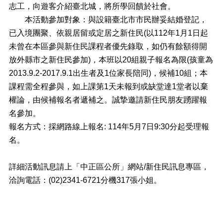
料
志工，向遊客介紹臺北城，將所學回饋於社會。
專
本活動參加對象：與設籍臺北市市民辦妥結婚登記，
區
已入境團聚、依親居留或定居之新住民(以112年1月1日起
防
未曾在本區參與新住民課程者優先錄取，如仍有餘額得開
救
放外縣市之新住民參加)，本班以20組親子報名為限(孩童為
災
資
2013.9.2-2017.9.1出生者及1位家長陪同)，候補10組；本
訊
課程需全程參與，如上課第1天未報到或缺堂達1堂者以棄
(Disaster
權論，由候補報名者遞補之。誠摯邀請新住民朋友踴躍報
prevention
and
名參加。
response)
報名方式：採網路線上報名: 114年5月7日9:30分起受理報
觀
名。
光
休
詳細活動訊息請上「中正區公所」網站/新住民訊息專區，
閒
洽詢電話：(02)2341-6721分機317張小姐。
網
網
相
連