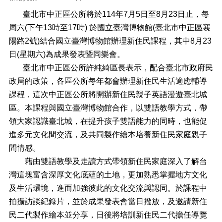
正
臺北市中正區公所將於114年7月5日至8月23日止，每
機
周六(下午13時至17時) 於國立臺灣博物館(臺北市中正區襄
關
陽路2號)結合國立臺灣博物館辦理新住民課程，其中8月23
介
紹
日(星期六)為成果發表暨同樂會。
臺北市中正區公所許純綺區長表示，配合臺北市政府民
鄰
政局的政策，各區公所每年都會辦理新住民生活適應輔導
里
資
課程，這次中正區公所將開辦新住民親子英語漫遊臺北城
訊
區。本課程與國立臺灣博物館合作，以雙語教學方式，帶
領大家認識臺北城，在提升孩子雙語能力的同時，也能促
政
府
進多元文化間交流，及共同製作繪本培養新住民家庭親子
資
間情感。
訊
藉由雙語教學及走讀方式帶領新住民家庭深入了解台
公
開
灣這塊富含深厚文化底蘊的土地，更加熟悉掌握地方文化
及生活環境，進而加強彼此的文化交流與認同。於課程中
開
拍攝訪談紀錄片，並於成果發表會當日撥放，及邀請新住
放
資
民二代製作繪本並分享，日後將培訓新住民二代擔任導覽