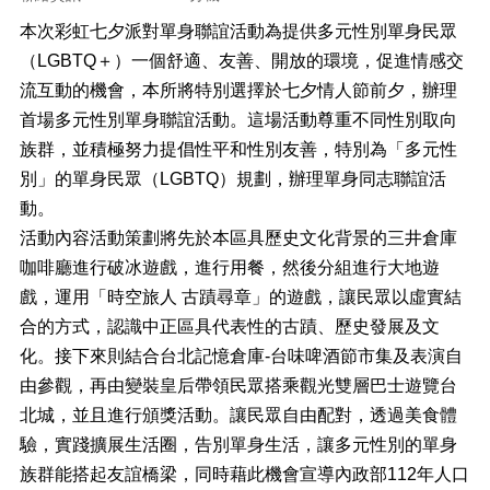
正
本次彩虹七夕派對單身聯誼活動為提供多元性別單身民眾
機
（LGBTQ＋）一個舒適、友善、開放的環境，促進情感交
關
流互動的機會，本所將特別選擇於七夕情人節前夕，辦理
介
紹
首場多元性別單身聯誼活動。這場活動尊重不同性別取向
族群，並積極努力提倡性平和性別友善，特別為「多元性
鄰
別」的單身民眾（LGBTQ）規劃，辦理單身同志聯誼活
里
資
動。
訊
活動內容活動策劃將先於本區具歷史文化背景的三井倉庫
咖啡廳進行破冰遊戲，進行用餐，然後分組進行大地遊
政
府
戲，運用「時空旅人 古蹟尋章」的遊戲，讓民眾以虛實結
資
合的方式，認識中正區具代表性的古蹟、歷史發展及文
訊
化。接下來則結合台北記憶倉庫-台味啤酒節市集及表演自
公
開
由參觀，再由變裝皇后帶領民眾搭乘觀光雙層巴士遊覽台
北城，並且進行頒獎活動。讓民眾自由配對，透過美食體
開
驗，實踐擴展生活圈，告別單身生活，讓多元性別的單身
放
資
族群能搭起友誼橋梁，同時藉此機會宣導內政部112年人口