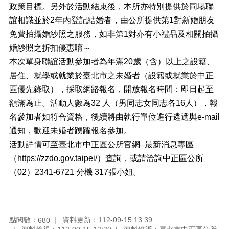
料
政策目標。另外於活動結束後，本所亦特別提供於同場聯
專
誼相識並於2年內登記結婚者，由公所提供第1對新婚朋友
區
免費拍攝婚紗照之服務，如非第1對亦有小禮品及相關拍攝
防
婚紗照之折扣優惠唷～
救
本次單身聯誼活動參加者為年滿20歲（含）以上之設籍、
災
資
居住、就學或就業於臺北市之未婚者（設籍或就業於中正
訊
區優先錄取），採取網路報名，開放報名時間：即日起至
(Disaster
額滿為止。活動人數為32 人（男同志女同志各16人），報
prevention
and
名參加者如符合資格，後續將由執行單位進行遴選與e-mail
response)
通知，歡迎未婚者踴躍報名參加。
觀
活動詳情可至臺北市中正區公所官網–最新消息專區
光
（https://zzdo.gov.taipei/）查詢，或請洽詢中正區公所
休
（02）2341-6721 分機 317張小姐。
閒
網
網
相
點閱數：
資料更新：112-09-15 13:39
680
連