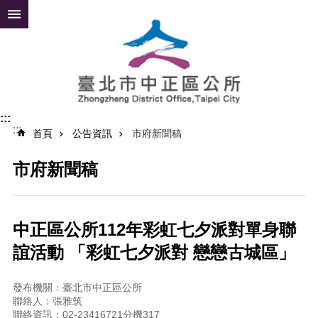
跳到主要內容區塊
進
階
搜
尋
:::
:::
公
首頁
公告資訊
市府新聞稿
告
資
市府新聞稿
訊
便
民
中正區公所112年彩虹七夕派對單身聯
服
誼活動 「彩虹七夕派對 戀戀古城區」
務
認
發布機關：臺北市中正區公所
識
聯絡人：張雅筑
中
聯絡資訊：02-23416721分機317