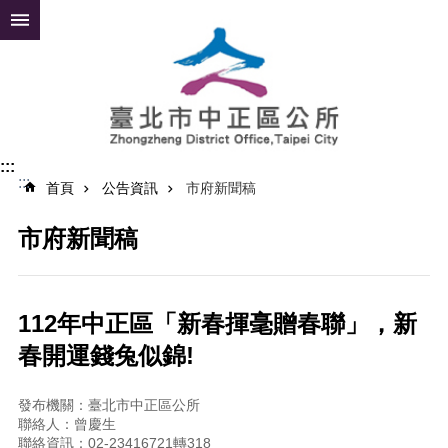
跳到主要內容區塊
進
階
搜
尋
:::
:::
公
首頁
公告資訊
市府新聞稿
告
資
市府新聞稿
訊
便
民
112年中正區「新春揮毫贈春聯」，新
服
春開運錢兔似錦!
務
認
發布機關：臺北市中正區公所
識
聯絡人：曾慶生
中
聯絡資訊：02-23416721轉318