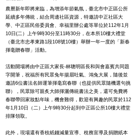
正
農曆新年即將來臨，為增添年節氣氛，臺北市中正區公所
機
延續多年傳統，結合周邊社區資源，特邀請中正社區大
關
學、中正區民俗委員會、幸福里辦公處等單位於112年1月
介
紹
10日(二）上午9時30分至11時30分，在本所10樓大禮堂
（臺北市忠孝東路1段108號10樓）舉辦一年一度的「新春
鄰
揮毫贈春聯」活動。
里
資
訊
活動開場將由中正區大家長-林聰明區長和與會嘉賓共同題
字開筆，祝福所有民眾兔年揚眉吐氣、鴻兔大展，隨後並
政
府
邀請6位書法名師運筆揮毫寫春聯（也提供民眾隨機選句挑
資
聯），民眾除可親炙大師揮灑傳統書法之美，還可免費將
訊
春聯帶回家妝點年味，機會難得，歡迎有興趣的民眾於112
公
開
年1月10日（二）上午9時30分起到中正區公所10樓大禮堂
排隊領取。
開
放
資
此外，現場還有香枝紙錢減量宣導、稅務宣導及捐贈紙本