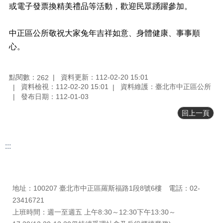
料
或電子發票換精美禮品等活動，歡迎民眾踴躍參加。
專
區
中正區公所敬祝大家兔年吉祥如意、身體健康、事事順
防
心。
救
災
資
點閱數：
資料更新：112-02-20 15:01
262
訊
資料檢視：112-02-20 15:01
資料維護：臺北市中正區公所
(Disaster
發布日期：112-01-03
prevention
and
回上一頁
response)
觀
:::
光
休
更新日期
115-08-07
閒
瀏覽人次
263
網
地址：100207 臺北市中正區羅斯福路1段8號6樓 電話：02-
網
23416721
相
上班時間：週一至週五 上午8:30～12:30下午13:30～
連