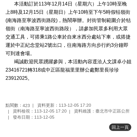
料
本活動訂於113年12月14日（星期六）上午10時至晚
專
上8時及12月15日（星期日）上午10時至下午5時假牯嶺街
區
(南海路至寧波西街路段)，熱鬧舉辦。封街管制範圍介於牯
防
嶺街（南海路至寧波西街路段），請參加民眾多利用大眾
救
交通工具，可搭乘1路公車於自來水西分處站下車，或搭捷
災
資
運於中正紀念堂站2號出口，往南海路方向步行約3分鐘即
訊
可到達會場。
(Disaster
竭誠歡迎民眾踴躍參與，本活動內容逕洽人文課卓小姐
prevention
and
23416721轉318或中正區龍福里里辦公處鄭里長珍珍
response)
23912025。
觀
光
休
閒
點閱數：
資料更新：113-12-05 17:20
423
資料檢視：113-12-05 17:20
資料維護：臺北市中正區公所
網
發布日期：113-12-05
網
回上一頁
相
連