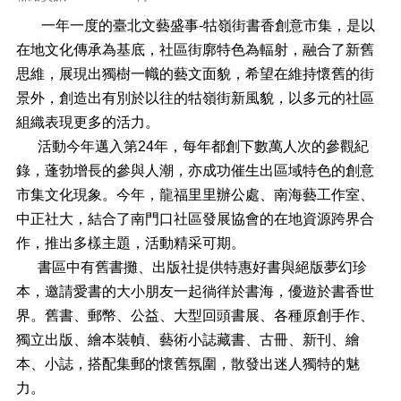
正
一年一度的臺北文藝盛事-牯嶺街書香創意市集，是以
機
在地文化傳承為基底，社區街廓特色為輻射，融合了新舊
關
思維，展現出獨樹一幟的藝文面貌，希望在維持懷舊的街
介
紹
景外，創造出有別於以往的牯嶺街新風貌，以多元的社區
組織表現更多的活力。
鄰
活動今年邁入第24年，每年都創下數萬人次的參觀紀
里
資
錄，蓬勃增長的參與人潮，亦成功催生出區域特色的創意
訊
市集文化現象。今年，龍福里里辦公處、南海藝工作室、
中正社大，結合了南門口社區發展協會的在地資源跨界合
政
府
作，推出多樣主題，活動精采可期。
資
書區中有舊書攤、出版社提供特惠好書與絕版夢幻珍
訊
本，邀請愛書的大小朋友一起徜徉於書海，優遊於書香世
公
開
界。舊書、郵幣、公益、大型回頭書展、各種原創手作、
獨立出版、繪本裝幀、藝術小誌藏書、古冊、新刊、繪
開
本、小誌，搭配集郵的懷舊氛圍，散發出迷人獨特的魅
放
資
力。