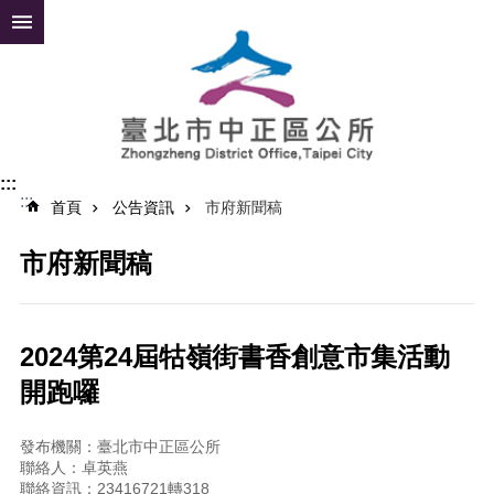
跳到主要內容區塊
進
階
搜
尋
:::
:::
公
首頁
公告資訊
市府新聞稿
告
資
市府新聞稿
訊
便
民
2024第24屆牯嶺街書香創意市集活動
服
開跑囉
務
認
發布機關：臺北市中正區公所
識
聯絡人：卓英燕
中
聯絡資訊：23416721轉318