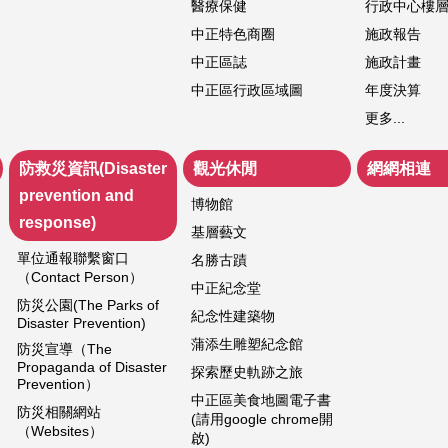
醫療保健
行政中心樓
中正特色商圈
施政報告
中正區誌
施政計畫
中正區行政區域圖
年度決算
更多...
防救災資訊(Disaster
觀光休閒
網網相連
prevention and
博物館
response)
基層藝文
單位通報聯繫窗口
名勝古蹟
（Contact Person）
中正紀念堂
防災公園(The Parks of
紀念性建築物
Disaster Prevention)
蒲添生雕塑紀念館
防災宣導（The
Propaganda of Disaster
探索歷史軌跡之旅
Prevention）
中正區美食地圖電子書
防災相關網站
(請用google chrome開
（Websites）
啟)