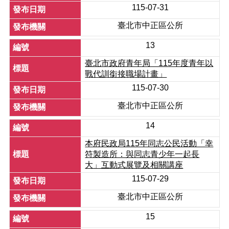
115-07-31
電
臺北市中正區公所
子
公
13
告
欄
臺北市政府青年局「115年度青年以
戰代訓銜接職場計畫」
性
115-07-30
騷
擾
臺北市中正區公所
防
治
14
專
區
本府民政局115年同志公民活動「幸
符製造所：與同志青少年一起長
防
大」互動式展覽及相關講座
貪
115-07-29
指
引
臺北市中正區公所
專
區
15