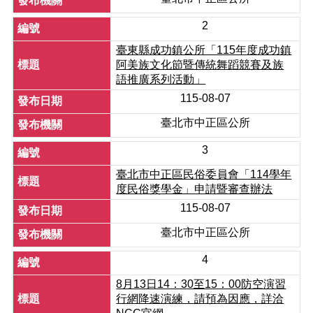
正
2
機
關
臺東縣成功鎮公所「115年度成功鎮
介
阿美族文化節暨傳統舞蹈競賽及族
紹
語推廣系列活動」
115-08-07
鄰
里
臺北市中正區公所
資
訊
3
政
臺北市中正區民俗委員會「114學年
府
度民俗獎學金」申請暨審查辦法
資
115-08-07
訊
公
臺北市中正區公所
開
4
開
8月13日14：30至15：00防空演習
放
行網降速演練，請預為因應，詳洽
資