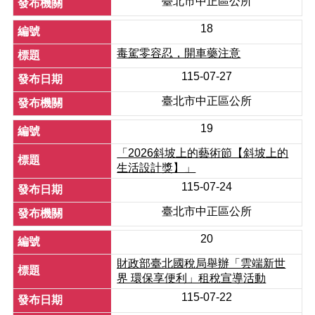
臺北市中正區公所
常
見
18
問
毒駕零容忍，開車藥注意
答
115-07-27
雙
語
臺北市中正區公所
詞
19
彙
「2026斜坡上的藝術節【斜坡上的
臺
生活設計獎】」
北
通
115-07-24
臺北市中正區公所
本
所
20
網
站
財政部臺北國稅局舉辦「雲端新世
開
界 環保享便利」租稅宣導活動
放
115-07-22
檔