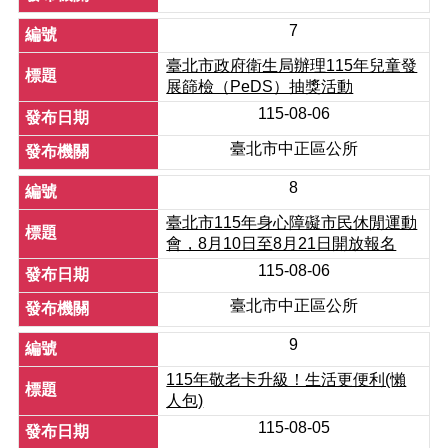
7
檔
案
臺北市政府衛生局辦理115年兒童發
下
展篩檢（PeDS）抽獎活動
載
115-08-06
申
臺北市中正區公所
請
案
8
件
臺北市115年身心障礙市民休閒運動
反
會，8月10日至8月21日開放報名
映
115-08-06
管
道
臺北市中正區公所
統
9
計
資
115年敬老卡升級！生活更便利(懶
料
人包)
專
115-08-05
區