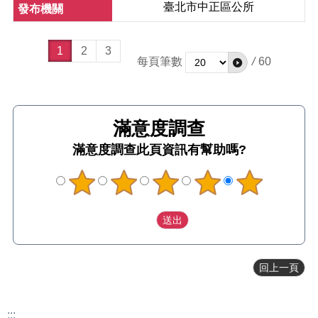
案
臺北市中正區公所
格
式
說
1
2
3
每頁筆數
/
60
明
政
府
網
站
滿意度調查
此頁資訊有幫助嗎?
資
料
開
放
宣
告
隱
私
回上一頁
權
政
策
:::