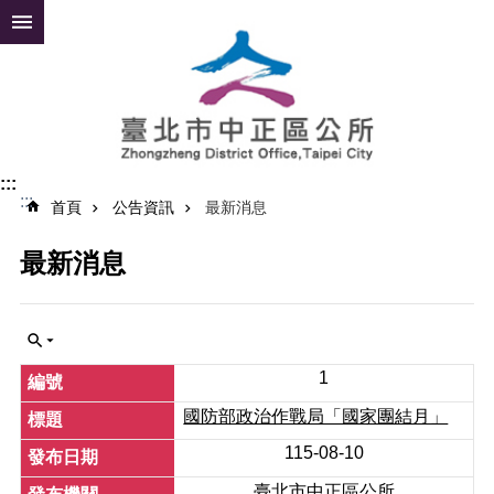
跳到主要內容區塊
進
階
搜
尋
:::
:::
公
首頁
公告資訊
最新消息
告
資
最新消息
訊
便
民
服
1
務
國防部政治作戰局「國家團結月」
認
115-08-10
識
中
臺北市中正區公所