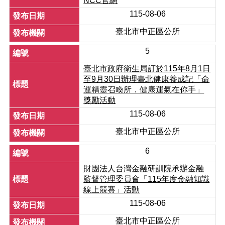
NCC官網
料
專
115-08-06
區
臺北市中正區公所
防
5
救
災
臺北市政府衛生局訂於115年8月1日
資
至9月30日辦理臺北健康養成記「命
訊
運精靈召喚所．健康運氣在你手」
(Disaster
獎勵活動
prevention
and
115-08-06
response)
臺北市中正區公所
觀
光
6
休
財團法人台灣金融研訓院承辦金融
閒
監督管理委員會「115年度金融知識
線上競賽」活動
網
網
115-08-06
相
臺北市中正區公所
連