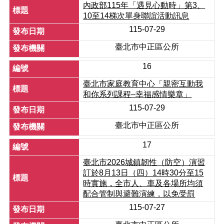
內政部115年「遇見心動時」第3、
網
10至14梯次單身聯誼活動訊息
站
115-07-29
導
覽
臺北市中正區公所
回
16
首
臺北市家庭教育中心「親密互動我
頁
和你系列課程–幸福感情樂章」
English
115-07-29
臺
臺北市中正區公所
北
市
17
政
臺北市2026城鎮韌性（防空）演習
府
訂於8月13日（四）14時30分至15
陳
時實施，全市人、車及各場所均須
情
配合管制與避難演練，以免受罰
系
115-07-27
統