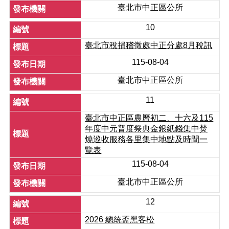
臺北市中正區公所
退
休
10
人
臺北市稅捐稽徵處中正分處8月稅訊
員
專
115-08-04
區
臺北市中正區公所
個
人
11
資
臺北市中正區農曆初二、十六及115
料
年度中元普度祭典金銀紙錢集中焚
保
燒巡收服務各里集中地點及時間一
護
覽表
專
區
115-08-04
臺北市中正區公所
無
障
12
礙
專
2026 總統盃黑客松
區